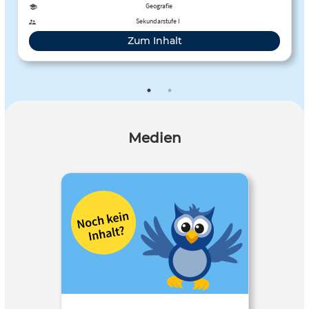
erkunden den Hafen mithilfe der App Actionbound.
Geografie
Sekundarstufe I
Zum Inhalt
Medien