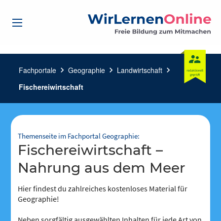
Fachportale
chevron_right
Geographie
chevron_right
Landwirtschaft
chevron_right
Fischereiwirtschaft
Themenseite im Fachportal Geographie:
Fischereiwirtschaft –
Nahrung aus dem Meer
Hier findest du zahlreiches kostenloses Material für
Geographie!
Neben sorgfältig ausgewählten Inhalten für jede Art von