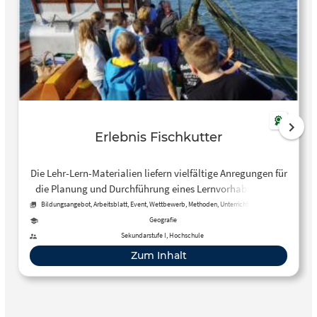
Erlebnis Fischkutter
Die Lehr-Lern-Materialien liefern vielfältige Anregungen für
die Planung und Durchführung eines Lernvorhabens zum
Thema Küstenfischerei an der Nordseeküste. Bereitgestellt
Bildungsangebot, Arbeitsblatt, Event, Wettbewerb, Methoden, Unterrichtsplan, News
werden Materialien für eine schulische Vor- und
Geografie
Nachbereitung sowie für die Erkundung auf einem
Sekundarstufe I, Hochschule
Fischkutter und einem Hafen.
Zum Inhalt