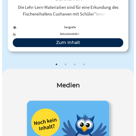
Die Lehr-Lern-Materialien sind für eine Erkundung des
Fischereihafens Cuxhaven mit Schüler*innen der
Jahrgangsstufe 9/10 konzipiert. Die Schüler*innen
erkunden den Hafen mithilfe der App Actionbound.
Geografie
Sekundarstufe I
Zum Inhalt
Medien