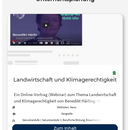
Landwirtschaft und Klimagerechtigkeit
Ein Online-Vortrag (Webinar) zum Thema Landwirtschaft
und Klimagerechtigkeit von Benedikt Härling. Hier findet
ihr Links und Quellen zu Benedikt Härlins Vortrag:
Methoden, News
https://pad.fridaysforfuture.de/p/r.03e00b67aca0d1b075e89830a0
Geografie
Sekundarstufe I, Sekundarstufe II, Berufliche Bildung, Erwachsenenbildung
Zum Inhalt