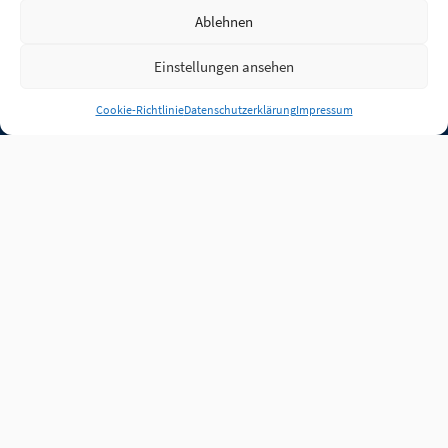
Ablehnen
Einstellungen ansehen
Anmelden
Cookie-Richtlinie
Datenschutzerklärung
Impressum
Jobs
Partner
FAQ
Quellen
Qualitätssicherung
WLO Beirat
Kontakt
Impressum
Datenschutz
Plug-in
Cookie-Richtlinie (EU)
Unsere Inhalte stehen
unter der Lizenz
CC BY
4.0
.
Für Inhalte von Partnern
achten Sie bitte auf die
Lizenzbedingungen der
verlinkten Webseiten.