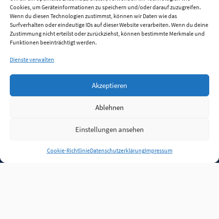
Cookies, um Geräteinformationen zu speichern und/oder darauf zuzugreifen.
Wenn du diesen Technologien zustimmst, können wir Daten wie das
Surfverhalten oder eindeutige IDs auf dieser Website verarbeiten. Wenn du deine
Zustimmung nicht erteilst oder zurückziehst, können bestimmte Merkmale und
Funktionen beeinträchtigt werden.
Dienste verwalten
Akzeptieren
Ablehnen
Einstellungen ansehen
Anmelden
Cookie-Richtlinie
Datenschutzerklärung
Impressum
Jobs
Partner
FAQ
Quellen
Qualitätssicherung
WLO Beirat
Kontakt
Impressum
Datenschutz
Plug-in