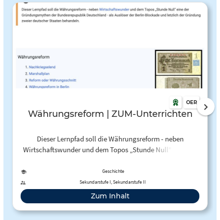
OER
Währungsreform | ZUM-Unterrichten
Dieser Lernpfad soll die Währungsreform - neben
Wirtschaftswunder und dem Topos „Stunde Null" eine der
Gründungsmythen der Bundesrepupublik Deutschland - als
Auslöser der Berlin-Blockade und letzlich der Gründung
Geschichte
zweier deutscher Staaten behandeln.
Sekundarstufe I, Sekundarstufe II
Zum Inhalt