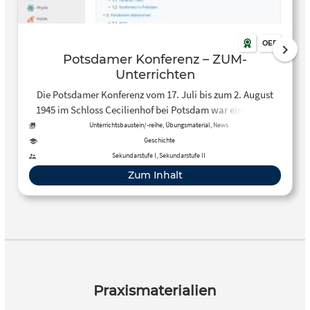
OER
Potsdamer Konferenz – ZUM-
Unterrichten
Die Potsdamer Konferenz vom 17. Juli bis zum 2. August
1945 im Schloss Cecilienhof bei Potsdam war ein Treffen
der drei Hauptalliierten des Zweiten Weltkriegs nach dem
Unterrichtsbaustein/-reihe, Übungsmaterial, News
Ende der Kampfhandlungen in Europa. – Diese Seite
Geschichte
enthält Informationen und Aufgaben zum Thema.
Sekundarstufe I, Sekundarstufe II
Zum Inhalt
Praxismaterialien