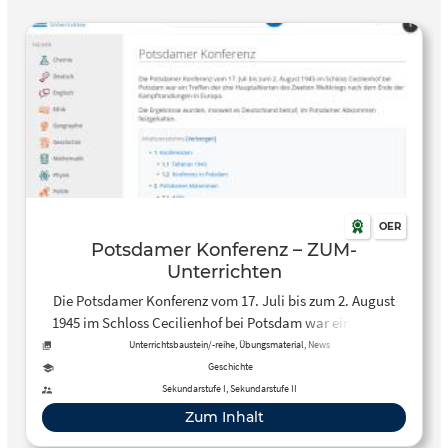
OER
Potsdamer Konferenz – ZUM-
Unterrichten
Die Potsdamer Konferenz vom 17. Juli bis zum 2. August
1945 im Schloss Cecilienhof bei Potsdam war ein Treffen
der drei Hauptalliierten des Zweiten Weltkriegs nach dem
Unterrichtsbaustein/-reihe, Übungsmaterial, News
Ende der Kampfhandlungen in Europa. – Diese Seite
Geschichte
enthält Informationen und Aufgaben zum Thema.
Sekundarstufe I, Sekundarstufe II
Zum Inhalt