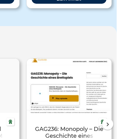
n zu
Jahren. Dabei fing alles ganz klein an,
den Mark
mit einem eckigen Ball und zwei
Strichen als Schläger.
d
GAG236: Monopoly – Die
Micha
Geschichte eines
Vide