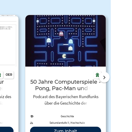
OER
ur
50 Jahre Computerspiele -
en,
Pong, Pac-Man und Co
Vide
iz des
Podcast des Bayerischen Rundfunks
Deutsc
dia! Um
über die Geschichte der
die G
sst du
Computerspiele. 180 Milliarden US-
einem F
ntwort-
Dollar, so viel hat die Games-Branche
für di
Geschichte
gedacht
2021 weltweit umgesetzt.
"Pong
rufliche
Sekundarstufe II, Hochschule
 zu
Computerspiele boomen - und das seit
Jahren
Zum Inhalt