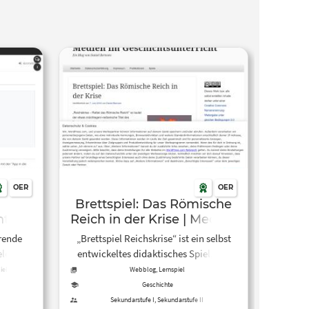
OER
OER
Brettspiel: Das Römische
t –
Reich in der Krise | Medien
n
im Geschichtsunterricht
rende
„Brettspiel Reichskrise“ ist ein selbst
elen im
entwickeltes didaktisches Spiel, das
s,
sich mit der Krise des Römischen
iel
Webblog, Lernspiel
tsel,
Reiches im 3. Jahrhundert n. Chr.
Geschichte
nen.
auseinandersetzt. Das Spiel wurde für
Sekundarstufe I, Sekundarstufe II