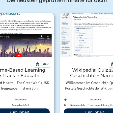
Die neusten geprüften Inhalte für dich!
OER
me-Based Learning
Wikipedia: Quiz z
e-Track → Educational
Geschichte – Nam
me Beispiel 1 - ZfL
Bilder, Daten
nt Hearts – The Great War“ (USK
Willkommen im Geschichte-Qu
Lernen
 freigegeben) ist ein Spiel, das
Portals Geschichte der Wikipe
den Ersten Weltkrieg aus
die Antworten zu erfahren, mu
iedenen Perspektiven beleuchtet
einfach mit der Maus auf das A
Geschichte
Geschichte
abei die Schreckensseiten des
Symbol gehen. Dieses Quiz ist 
Sekundarstufe II
Sekundarstufe I, Erwachsenenbildung, Be
Bildung, Sekundarstufe II
rieges hervorhebt. 2014 als
für alle, vom Historiker bis
Zum Inhalt
Zum Inhalt