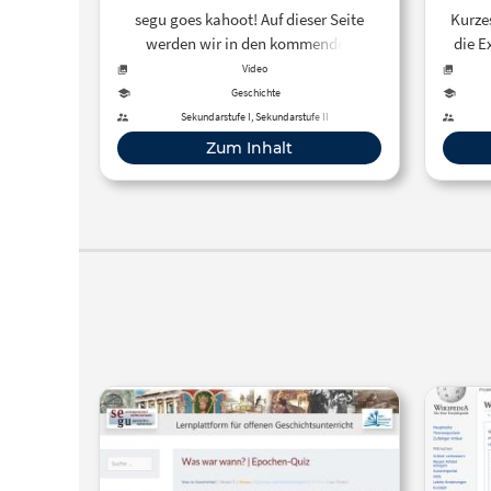
den Unterrichtsverlauf. Im Unterricht
Expo
segu goes kahoot! Auf dieser Seite
Kurze
kann das Spiel als
werden wir in den kommenden
die E
handlungsorientierter Zugang zur
Wochen eine Reihe von Quizspielen
Video
römischen Kaiserzeit genutzt werden,
veröffentlichen, die mit Hilfe des Tools
Geschichte
insbesondere um die strukturellen
kahoot entwickelt werden. Die
Sekundarstufe I, Sekundarstufe II
Herausforderungen und multiplen
Schüler*innen benötigen ihre
Zum Inhalt
Krisenfaktoren der Epoche erfahrbar zu
Smartphones, um bei kahoot
machen. Es eignet sich für
mitzuspielen.
Gruppenarbeiten oder Projekttage und
ermöglicht eine differenzierte
Auseinandersetzung mit historischen
Entscheidungsprozessen. Im Anschluss
kann eine Reflexionsphase genutzt
werden, um Spielverlauf und
historische Realität
gegenüberzustellen und die Tragweite
der Reichskrise aus verschiedenen
Perspektiven zu analysieren.