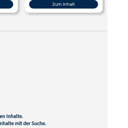
den Einsatz im Geschichtsunterricht
Zum Inhalt
konzipiert und thematisiert zentrale
Aspekte der sogenannten Reichskrise,
darunter politische Instabilität, äußere
Bedrohungen, wirtschaftliche
Probleme sowie die Rolle der
Soldatenkaiser. Die Spielmechanik
basiert auf strategischen
Entscheidungen und kooperativen wie
auch kompetitiven Elementen, die den
Spielern verschiedene historische
Rollen zuweisen. Ziel ist es, in einer
komplexen Ausgangslage das
Überleben und die Stabilität des
Imperiums zu sichern, wobei
gleichzeitig individuelle Interessen
verfolgt werden können. Die Seite
bietet eine ausführliche
Spielanleitung, druckfertige
en Inhalte.
Spielmaterialien sowie didaktische
halte mit der Suche.
Hinweise zur Einbettung des Spiels in