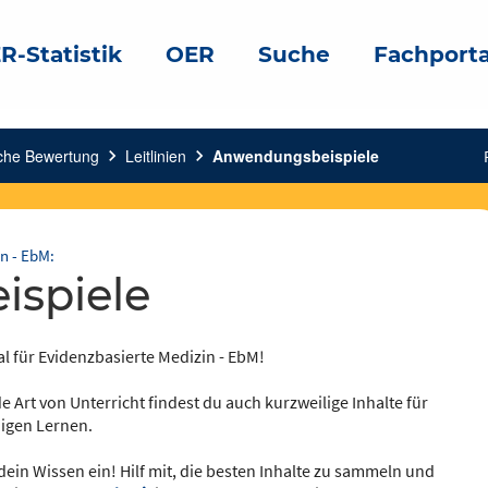
R-Statistik
OER
Suche
Fachporta
sche Bewertung
chevron_right
Leitlinien
chevron_right
Anwendungsbeispiele
n - EbM:
ispiele
al für Evidenzbasierte Medizin - EbM!
e Art von Unterricht findest du auch kurzweilige Inhalte für
igen Lernen.
dein Wissen ein! Hilf mit, die besten Inhalte zu sammeln und