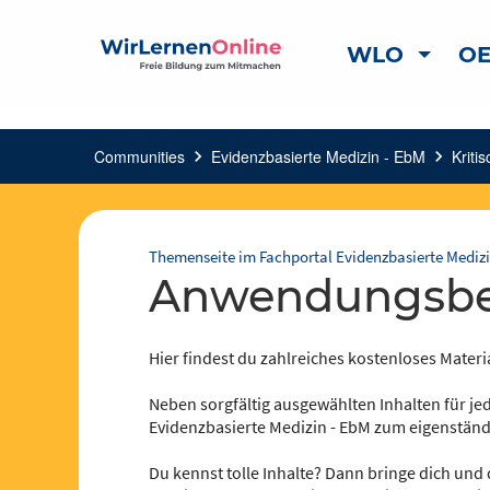
WLO
OE
Communities
chevron_right
Evidenzbasierte Medizin - EbM
chevron_right
Kriti
Themenseite im Fachportal Evidenzbasierte Medizi
Anwendungsbe
Hier findest du zahlreiches kostenloses Materi
Neben sorgfältig ausgewählten Inhalten für jed
Evidenzbasierte Medizin - EbM zum eigenständ
Du kennst tolle Inhalte? Dann bringe dich und 