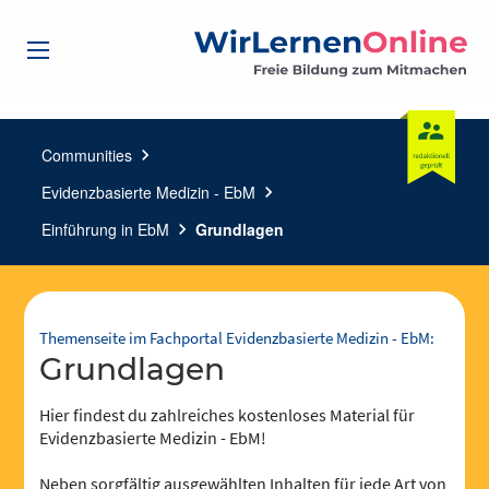
Communities
chevron_right
Evidenzbasierte Medizin - EbM
chevron_right
Einführung in EbM
chevron_right
Grundlagen
Themenseite im Fachportal Evidenzbasierte Medizin - EbM:
Grundlagen
Hier findest du zahlreiches kostenloses Material für
Evidenzbasierte Medizin - EbM!
Neben sorgfältig ausgewählten Inhalten für jede Art von