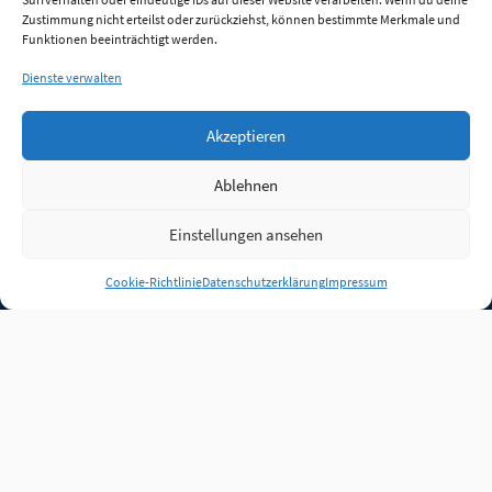
Zustimmung nicht erteilst oder zurückziehst, können bestimmte Merkmale und
Funktionen beeinträchtigt werden.
Dienste verwalten
Akzeptieren
Ablehnen
Einstellungen ansehen
Anmelden
Cookie-Richtlinie
Datenschutzerklärung
Impressum
Jobs
Partner
FAQ
Quellen
Qualitätssicherung
WLO Beirat
Kontakt
Impressum
Datenschutz
Plug-in
Cookie-Richtlinie (EU)