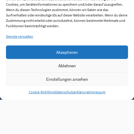
Cookies, um Geräteinformationen zu speichern und/oder darauf zuzugreifen.
Wenn du diesen Technologien zustimmst, können wir Daten wie das
Surfverhalten oder eindeutige IDs auf dieser Website verarbeiten. Wenn du deine
Zustimmung nicht erteilst oder zurückziehst, können bestimmte Merkmale und
Funktionen beeinträchtigt werden.
Dienste verwalten
Akzeptieren
Ablehnen
Einstellungen ansehen
Anmelden
Cookie-Richtlinie
Datenschutzerklärung
Impressum
Jobs
Partner
FAQ
Quellen
Qualitätssicherung
WLO Beirat
Kontakt
Impressum
Datenschutz
Plug-in