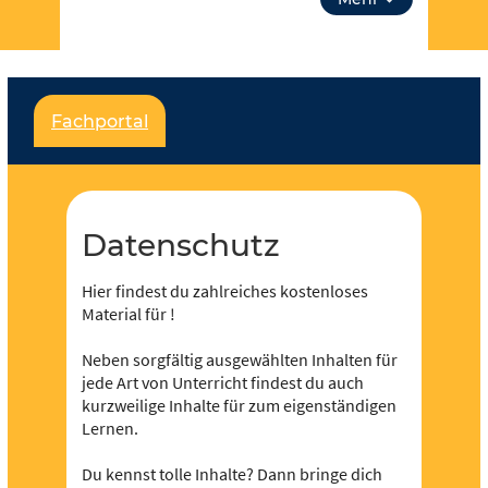
aus Datenschutz. Über “unsere Themen” kannst
du auch tiefer in Lehrplanthemen eintauchen und
spezielle Materialien finden. Lass dich inspirieren!
Für jeden und jede ist etwas dabei und es soll
Fachportal
noch viel mehr werden – dafür brauchen wir deine
Unterstützung,
werde Teil der Community
! Du
kannst in Redaktionen mitarbeiten und eigene
Inhalte hochladen und der Community zur
Verfügung stellen.
Datenschutz
Hier findest du zahlreiches kostenloses
Material für !
Neben sorgfältig ausgewählten Inhalten für
jede Art von Unterricht findest du auch
kurzweilige Inhalte für zum eigenständigen
Lernen.
Du kennst tolle Inhalte? Dann bringe dich