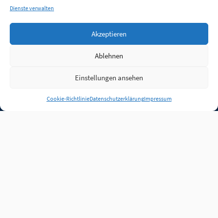
Dienste verwalten
Akzeptieren
Ablehnen
Einstellungen ansehen
Anmelden
Cookie-Richtlinie
Datenschutzerklärung
Impressum
Jobs
Partner
FAQ
Quellen
Qualitätssicherung
WLO Beirat
Kontakt
Impressum
Datenschutz
Plug-in
Cookie-Richtlinie (EU)
Unsere Inhalte stehen
unter der Lizenz
CC BY