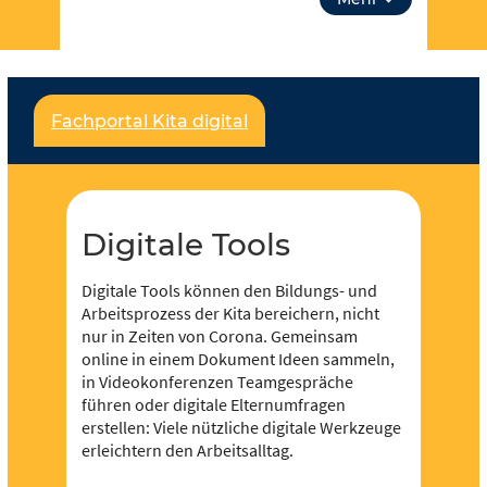
aus Digitale Tools. Über “unsere Themen” kannst
du auch tiefer in Lehrplanthemen eintauchen und
spezielle Materialien finden. Lass dich inspirieren!
Für jeden und jede ist etwas dabei und es soll
Fachportal Kita digital
noch viel mehr werden – dafür brauchen wir deine
Unterstützung,
werde Teil der Community
! Du
kannst in Redaktionen mitarbeiten und eigene
Inhalte hochladen und der Community zur
Verfügung stellen.
Digitale Tools
Digitale Tools können den Bildungs- und
Arbeitsprozess der Kita bereichern, nicht
nur in Zeiten von Corona. Gemeinsam
online in einem Dokument Ideen sammeln,
in Videokonferenzen Teamgespräche
führen oder digitale Elternumfragen
erstellen: Viele nützliche digitale Werkzeuge
erleichtern den Arbeitsalltag.