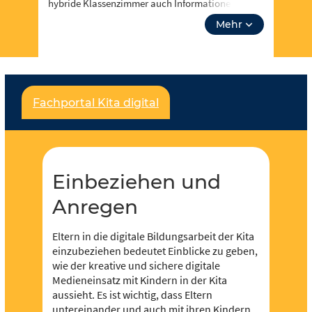
hybride Klassenzimmer auch Informationen zu
Events, Fortbidungsangeboten und zum Neusten
Mehr
aus Einbeziehen und Anregen. Über “unsere
Themen” kannst du auch tiefer in Lehrplanthemen
eintauchen und spezielle Materialien finden. Lass
dich inspirieren!
Fachportal Kita digital
Für jeden und jede ist etwas dabei und es soll
noch viel mehr werden – dafür brauchen wir deine
Unterstützung,
werde Teil der Community
! Du
kannst in Redaktionen mitarbeiten und eigene
Inhalte hochladen und der Community zur
Einbeziehen und
Verfügung stellen.
Anregen
Eltern in die digitale Bildungsarbeit der Kita
einzubeziehen bedeutet Einblicke zu geben,
wie der kreative und sichere digitale
Medieneinsatz mit Kindern in der Kita
aussieht. Es ist wichtig, dass Eltern
untereinander und auch mit ihren Kindern