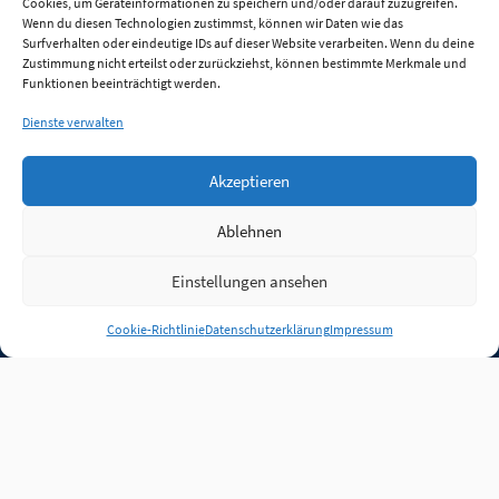
Cookies, um Geräteinformationen zu speichern und/oder darauf zuzugreifen.
Wenn du diesen Technologien zustimmst, können wir Daten wie das
Surfverhalten oder eindeutige IDs auf dieser Website verarbeiten. Wenn du deine
Zustimmung nicht erteilst oder zurückziehst, können bestimmte Merkmale und
Funktionen beeinträchtigt werden.
Dienste verwalten
Akzeptieren
Ablehnen
Einstellungen ansehen
Anmelden
Cookie-Richtlinie
Datenschutzerklärung
Impressum
Jobs
Partner
FAQ
Quellen
Qualitätssicherung
WLO Beirat
Kontakt
Impressum
Datenschutz
Plug-in
Cookie-Richtlinie (EU)