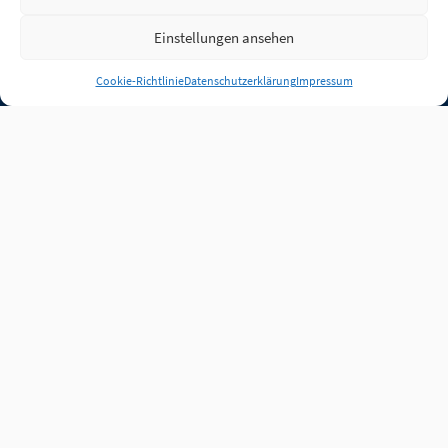
Einstellungen ansehen
Anmelden
Cookie-Richtlinie
Datenschutzerklärung
Impressum
Jobs
Partner
FAQ
Quellen
Qualitätssicherung
WLO Beirat
Kontakt
Impressum
Datenschutz
Plug-in
Cookie-Richtlinie (EU)
Unsere Inhalte stehen
unter der Lizenz
CC BY
4.0
.
Für Inhalte von Partnern
achten Sie bitte auf die
Lizenzbedingungen der
verlinkten Webseiten.