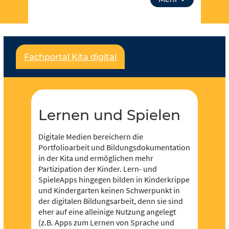
aus Lernen und Spielen. Über “unsere Themen”
kannst du auch tiefer in Lehrplanthemen
eintauchen und spezielle Materialien finden. Lass
dich inspirieren!
Fachportal Kita digital
Für jeden und jede ist etwas dabei und es soll
noch viel mehr werden – dafür brauchen wir deine
Unterstützung,
werde Teil der Community
! Du
kannst in Redaktionen mitarbeiten und eigene
Inhalte hochladen und der Community zur
Lernen und Spielen
Verfügung stellen.
Digitale Medien bereichern die
Portfolioarbeit und Bildungsdokumentation
in der Kita und ermöglichen mehr
Partizipation der Kinder. Lern- und
SpieleApps hingegen bilden in Kinderkrippe
und Kindergarten keinen Schwerpunkt in
der digitalen Bildungsarbeit, denn sie sind
eher auf eine alleinige Nutzung angelegt
(z.B. Apps zum Lernen von Sprache und