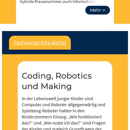
hybride Klassenzimmer auch Informationen zu
Events, Fortbidungsangeboten und zum Neusten
Mehr
aus Coding, Robotics und Making. Über “unsere
Themen” kannst du auch tiefer in Lehrplanthemen
eintauchen und spezielle Materialien finden. Lass
dich inspirieren!
Fachportal Kita digital
Für jeden und jede ist etwas dabei und es soll
noch viel mehr werden – dafür brauchen wir deine
Unterstützung,
werde Teil der Community
! Du
kannst in Redaktionen mitarbeiten und eigene
Inhalte hochladen und der Community zur
Coding, Robotics
Verfügung stellen.
und Making
In der Lebenswelt junger Kinder sind
Computer und Roboter allgegenwärtig und
Spielzeug-Roboter halten in den
Kinderzimmern Einzug. „Wie funktioniert
das?“ und „Wie nutze ich das?“ sind Fragen
der Kinder und zugleich Grundfragen der