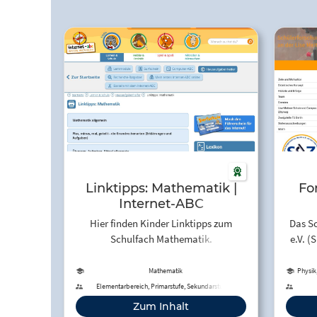
Linktipps: Mathematik |
Fo
Internet-ABC
Schü
Hier finden Kinder Linktipps zum
Das S
Schulfach Mathematik.
e.V. (
an de
C
Mathematik
Physik
Elementarbereich, Primarstufe, Sekundarstufe I,
Sekundarstufe II
Jugend
Zum Inhalt
Freize