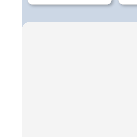
aus 
Infor
nachz
SFZ Be
zusätz
an der
Fortb
unter
natur