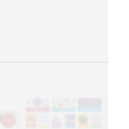
rell an
so auf ein Minimum reduziert werden.
essiert