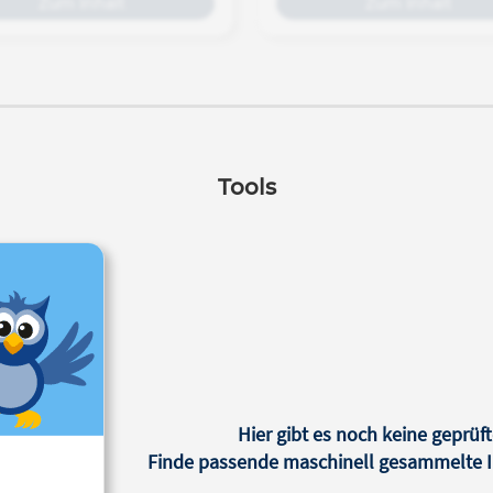
Zum Inhalt
Zum Inhalt
ntialrechnung * * Details zu
Anwendungen der Mathemati
 lesen Sie bitte weiter unten bei
dem Gebiet der Festkörper 
nrechnungspunkte" Lernziele
Kristalle darstellen.
Moox-Kurs Mathe-Fit dient als
licher Vorbereitungskurs für die
gleichnamige TU Graz
ranstaltung. Beides zusammen,
Tools
e-Kurs und Lehrveranstaltung,
ind speziell ein Angebot für
tsemestrige der TU Graz, die
n Fähigkeiten und Fertigkeiten
ch Mathemathik zu überprüfen
d aufzufrischen, damit der
rgang und Start ins Studium
lichst reibungslos verläuft.
emeinsam mit dem bereits
urchgeführten Mathe-MINT
rückenkurs, bilden sie ein
Hier gibt es noch keine geprüft
fassendes mathematisches
Finde passende maschinell gesammelte In
erpaket, welches nicht nur für