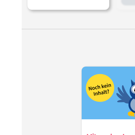
Differe
Modul 7
"ECTS-A
Der i
verbind
Lehrve
Onlin
s
Ers
eigene
im Fa
un
Übe
mög
G
d
B
um
Start