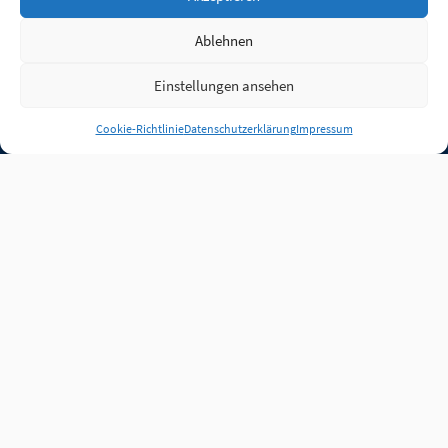
Ablehnen
Einstellungen ansehen
Anmelden
Cookie-Richtlinie
Datenschutzerklärung
Impressum
Jobs
Partner
FAQ
Quellen
Qualitätssicherung
WLO Beirat
Kontakt
Impressum
Datenschutz
Plug-in
Cookie-Richtlinie (EU)
Unsere Inhalte stehen
unter der Lizenz
CC BY
4.0
.
Für Inhalte von Partnern
achten Sie bitte auf die
Lizenzbedingungen der