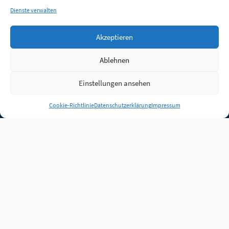
Dienste verwalten
Akzeptieren
Ablehnen
Einstellungen ansehen
Anmelden
Cookie-Richtlinie
Datenschutzerklärung
Impressum
Jobs
Partner
FAQ
Quellen
Qualitätssicherung
WLO Beirat
Kontakt
Impressum
Datenschutz
Plug-in
Cookie-Richtlinie (EU)
Unsere Inhalte stehen
unter der Lizenz
CC BY