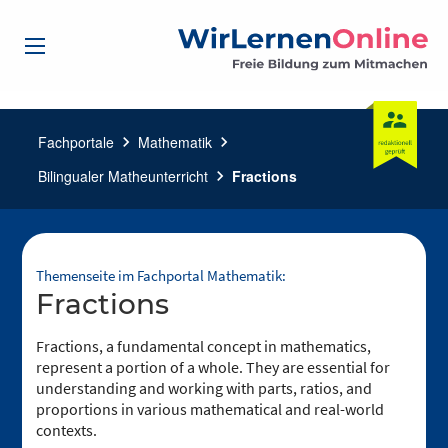
Fachportale
chevron_right
Mathematik
chevron_right
Bilingualer Matheunterricht
chevron_right
Fractions
Themenseite im Fachportal Mathematik:
Fractions
Fractions, a fundamental concept in mathematics,
represent a portion of a whole. They are essential for
understanding and working with parts, ratios, and
proportions in various mathematical and real-world
contexts.