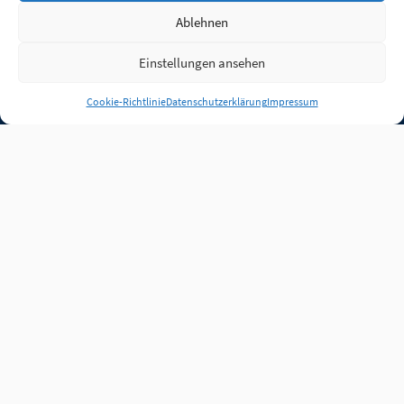
Ablehnen
Einstellungen ansehen
Anmelden
Cookie-Richtlinie
Datenschutzerklärung
Impressum
Jobs
Partner
FAQ
Quellen
Qualitätssicherung
WLO Beirat
Kontakt
Impressum
Datenschutz
Plug-in
Cookie-Richtlinie (EU)
Unsere Inhalte stehen
unter der Lizenz
CC BY
4.0
.
Für Inhalte von Partnern
achten Sie bitte auf die
Lizenzbedingungen der
verlinkten Webseiten.