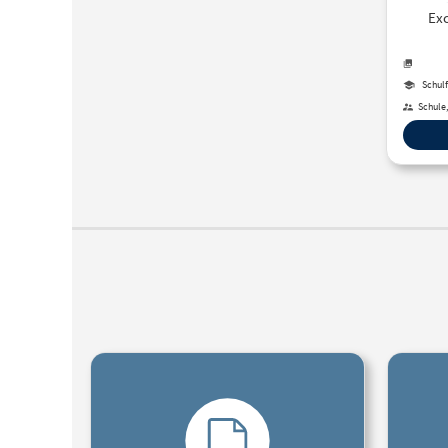
Exc
B
Schulf
Schule,
Berufl