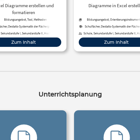
(Linien-, Kreis-,
und Optionen verwe
el Diagramme erstellen und
Diagramme in Excel erstel
alkendiagramm) –
– Excel Tutorial #2
formatieren
YouTube
YouTube
Bildungsangebot, Tool, Methoden
Bildungsangebot, Orientierungsinstrumente
Methoden
ächer, Destatis-Systematik der Fächergruppen,
Schulfächer, Destatis-Systematik der Fäch
Studienbereiche und Studienfächer
Studienbereiche und Studienfäche
 Sekundarstufe I, Sekundarstufe II, Hochschule,
Schule, Sekundarstufe I, Sekundarstufe II, H
iche Bildung, Fortbildung, Erwachsenenbildung,
Berufliche Bildung, Erwachsenenbildung, Fo
Zum Inhalt
Zum Inhalt
Fernunterricht
Fernunterricht
Unterrichtsplanung