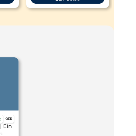
OER
| Ein
ellen