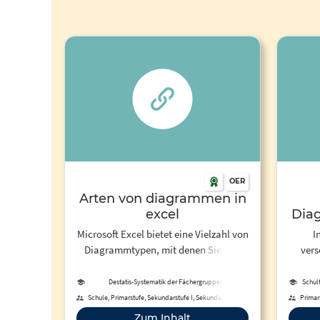
OER
Arten von diagrammen in
excel
Dia
-
Microsoft Excel bietet eine Vielzahl von
I
Diagrammtypen, mit denen Sie Ihre
ver
Daten visuell darstellen können.
Excel 
b
Destatis-Systematik der Fächergruppen,
Schul
Studienbereiche und Studienfächer, Schulfächer
Be
Schule, Primarstufe, Sekundarstufe I, Sekundarstufe II,
Primars
Berufliche Bildung, Hochschule, Fortbildung,
For
Zum Inhalt
Erwachsenenbildung, Fernunterricht