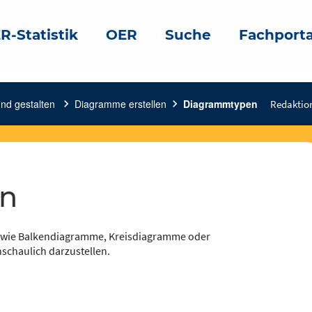
R-Statistik
OER
Suche
Fachporta
und gestalten
chevron_right
Diagramme erstellen
chevron_right
Diagrammtypen
Redaktio
en
 wie Balkendiagramme, Kreisdiagramme oder
schaulich darzustellen.