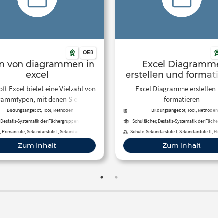
OER
en von diagrammen in
Excel Diagramm
excel
(Linien-, Kreis-
ft Excel bietet eine Vielzahl von
Excel Diagramme erstellen
Balkendiagramm)
rammtypen, mit denen Sie Ihre
formatieren
YouTube
en visuell darstellen können.
Bildungsangebot, Tool, Methoden
Bildungsangebot, Tool, Methoden
Destatis-Systematik der Fächergruppen,
Schulfächer, Destatis-Systematik der Fäch
dienbereiche und Studienfächer, Schulfächer
Studienbereiche und Studienfäche
 Primarstufe, Sekundarstufe I, Sekundarstufe II,
Schule, Sekundarstufe I, Sekundarstufe II, 
rufliche Bildung, Hochschule, Fortbildung,
Berufliche Bildung, Fortbildung, Erwachsen
Zum Inhalt
Zum Inhalt
Erwachsenenbildung, Fernunterricht
Fernunterricht