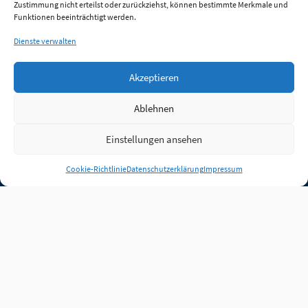
Zustimmung nicht erteilst oder zurückziehst, können bestimmte Merkmale und
Funktionen beeinträchtigt werden.
Dienste verwalten
Akzeptieren
Ablehnen
Einstellungen ansehen
Anmelden
Cookie-Richtlinie
Datenschutzerklärung
Impressum
Jobs
Partner
FAQ
Quellen
Qualitätssicherung
WLO Beirat
Kontakt
Impressum
Datenschutz
Plug-in
Cookie-Richtlinie (EU)