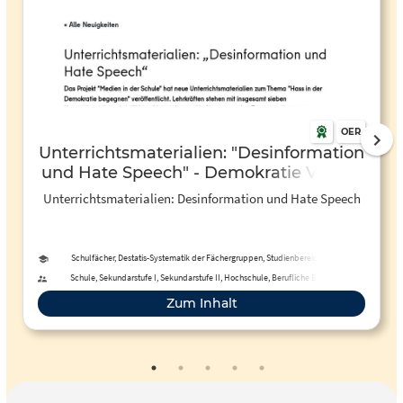
OER
Unterrichtsmaterialien: "Desinformation
und Hate Speech" - Demokratie Vielfalt
Respekt
Unterrichtsmaterialien: Desinformation und Hate Speech
Schulfächer, Destatis-Systematik der Fächergruppen, Studienbereiche und
Studienfächer
Schule, Sekundarstufe I, Sekundarstufe II, Hochschule, Berufliche Bildung,
Erwachsenenbildung, Fortbildung
Zum Inhalt