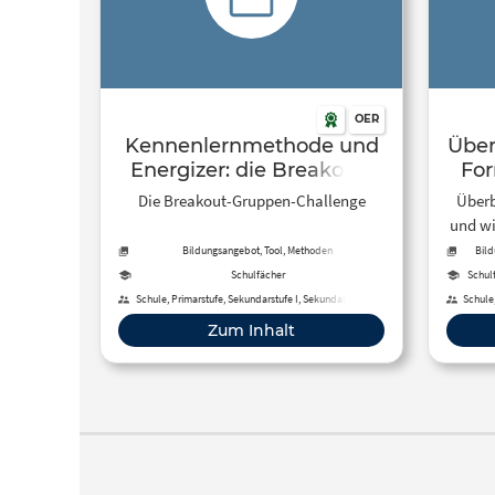
OER
Kennenlernmethode und
Über
Energizer: die Breakout-
For
Gruppen-Challenge |
sie 
Die Breakout-Gruppen-Challenge
Überb
eBildungslabor
und wi
Bildungsangebot, Tool, Methoden
Bild
Schulfächer
Schul
Schule, Primarstufe, Sekundarstufe I, Sekundarstufe II,
Schule,
Hochschule, Berufliche Bildung, Fortbildung,
Hochsc
Zum Inhalt
Erwachsenenbildung, Förderschule, Fernunterricht