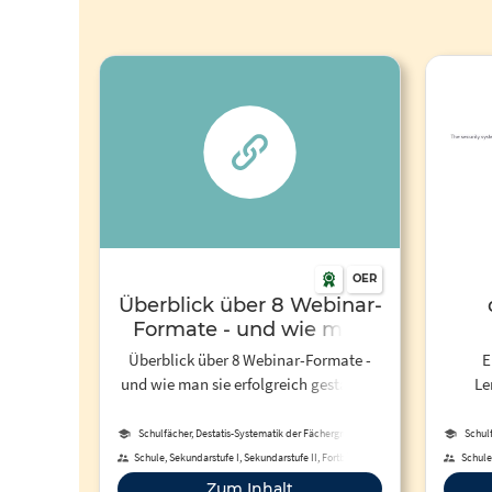
OER
Überblick über 8 Webinar-
Formate - und wie man
sie erfolgreich gestaltet |
Überblick über 8 Webinar-Formate -
E
eBildungslabor
und wie man sie erfolgreich gestaltet |
Le
eBildungslabor
Schulfächer, Destatis-Systematik der Fächergruppen,
Schul
Studienbereiche und Studienfächer
Schule, Sekundarstufe I, Sekundarstufe II, Fortbildung,
Schule,
Hochschule, Berufliche Bildung, Erwachsenenbildung,
Ho
Zum Inhalt
Fernunterricht
Erwa