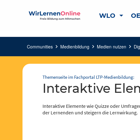
WLO
OE
Communities
chevron_right
Medienbildung
chevron_right
Medien nutzen
chevron_right
Di
Themenseite im Fachportal LTP-Medienbildung:
interaktive El
Interaktive Elemente wie Quizze oder Umfrage
der Lernenden und steigern die Lernwirkung.