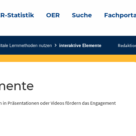
R-Statistik
OER
Suche
Fachporta
gitale Lernmethoden nutzen
chevron_right
interaktive Elemente
Redaktio
emente
n in Präsentationen oder Videos fördern das Engagement