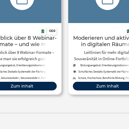
OER
blick über 8 Webinar-
Moderieren und aktiv
mate – und wie man
in digitalen Räum
erfolgreich gestaltet |
lick über 8 Webinar-Formate –
Leitlinien für mehr digita
eBildungslabor
e man sie erfolgreich gestaltet |
Souveränität in Online-Fortbi
eBildungslabor
ungsangebot, Orientierungsinstrumente, Tool,
Bildungsangebot, Orientierungsinstrument
Methoden
Methoden
fächer, Destatis-Systematik der Fächergruppen,
Schulfächer, Destatis-Systematik der Fäch
Studienbereiche und Studienfächer
Studienbereiche und Studienfäche
 Sekundarstufe I, Sekundarstufe II, Fortbildung,
Schule, Hochschule, Berufliche Bildung, Fo
hule, Berufliche Bildung, Erwachsenenbildung,
Erwachsenenbildung
Zum Inhalt
Zum Inhalt
Fernunterricht