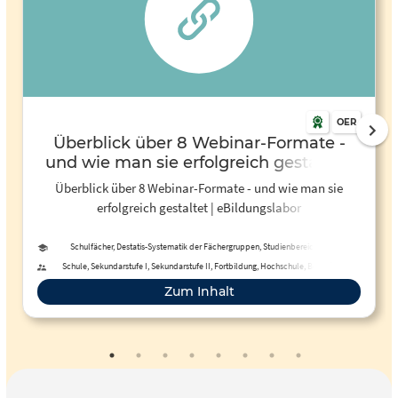
OER
Überblick über 8 Webinar-Formate -
und wie man sie erfolgreich gestaltet |
eBildungslabor
Überblick über 8 Webinar-Formate - und wie man sie
erfolgreich gestaltet | eBildungslabor
Schulfächer, Destatis-Systematik der Fächergruppen, Studienbereiche und
Studienfächer
Schule, Sekundarstufe I, Sekundarstufe II, Fortbildung, Hochschule, Berufliche
Bildung, Erwachsenenbildung, Fernunterricht
Zum Inhalt