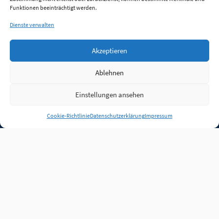
Funktionen beeinträchtigt werden.
Dienste verwalten
Akzeptieren
Ablehnen
Einstellungen ansehen
Anmelden
Cookie-Richtlinie
Datenschutzerklärung
Impressum
Jobs
Partner
FAQ
Quellen
Qualitätssicherung
WLO Beirat
Kontakt
Impressum
Datenschutz
Plug-in
Cookie-Richtlinie (EU)