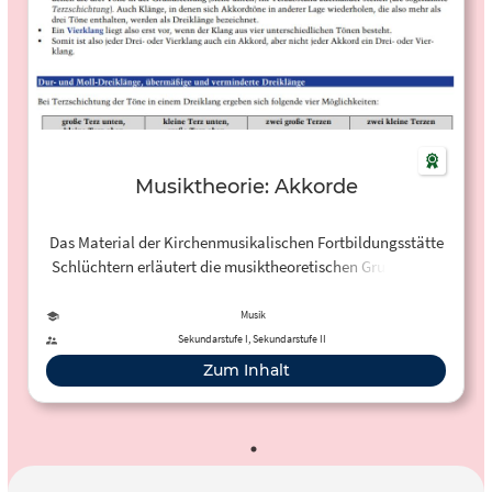
Musiktheorie: Akkorde
Das Material der Kirchenmusikalischen Fortbildungsstätte
Schlüchtern erläutert die musiktheoretischen Grundlagen
zum Thema "Akkorde": von Moll- und Dur-Dreiklängen,
übermäßigen und verminderten Dreiklängen,
Musik
Umkehrungen von Akkorden bis hin zum
Sekundarstufe I, Sekundarstufe II
Dominantseptakkord und dessen Umkehrungen.
Zum Inhalt