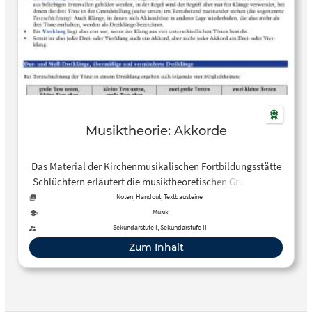
Musiktheorie: Akkorde
Das Material der Kirchenmusikalischen Fortbildungsstätte
Schlüchtern erläutert die musiktheoretischen Grundlagen
zum Thema “Akkorde”: von Moll- und Dur-Dreiklängen,
Noten, Handout, Textbausteine
übermäßigen und verminderten Dreiklängen,
Musik
Umkehrungen von Akkorden bis hin zum
Sekundarstufe I, Sekundarstufe II
Dominantseptakkord und dessen Umkehrungen.
Zum Inhalt