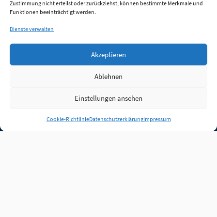
Zustimmung nicht erteilst oder zurückziehst, können bestimmte Merkmale und
Funktionen beeinträchtigt werden.
Dienste verwalten
Akzeptieren
Ablehnen
Einstellungen ansehen
Anmelden
Cookie-Richtlinie
Datenschutzerklärung
Impressum
Jobs
Partner
FAQ
Quellen
Qualitätssicherung
WLO Beirat
Kontakt
Impressum
Datenschutz
Plug-in
Cookie-Richtlinie (EU)