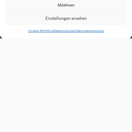
Ablehnen
Einstellungen ansehen
Anmelden
Cookie-Richtlinie
Datenschutzerklärung
Impressum
Jobs
Partner
FAQ
Quellen
Qualitätssicherung
WLO Beirat
Kontakt
Impressum
Datenschutz
Plug-in
Cookie-Richtlinie (EU)
Unsere Inhalte stehen
unter der Lizenz
CC BY
4.0
.
Für Inhalte von Partnern
achten Sie bitte auf die
Lizenzbedingungen der
verlinkten Webseiten.