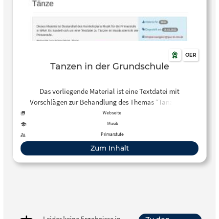
OER
Tanzen in der Grundschule
Das vorliegende Material ist eine Textdatei mit
Vorschlägen zur Behandlung des Themas “Tanzen im
Musikunterricht”, welches Bestandteil des Kernlehrplans
Webseite
Musik für die Primarstufe in NRW ist.
Musik
Primarstufe
Zum Inhalt
Leider keine Ergebnisse in