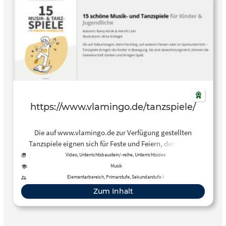
https://www.vlamingo.de/tanzspiele/
Die auf www.vlamingo.de zur Verfügung gestellten
Tanzspiele eignen sich für Feste und Feiern, den Musik-
oder Sportunterricht, um Kinder mit Spaß in Bewegung zu
Video, Unterrichtsbaustein/-reihe, Unterrichtsidee
bringen. Die abwechslungsreichen Tanzspiele sind für
Musik
Kinder unterschiedlicher Altersstufen – vom Kindergarten
Elementarbereich, Primarstufe, Sekundarstufe I
bis zur Sekundarstufe I. – geeignet.
Zum Inhalt