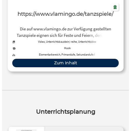
https://www.vlamingo.de/tanzspiele/
Die auf www.vlamingo.de zur Verfügung gestellten
Tanzspiele eignen sich für Feste und Feiern, den Musik-
oder Sportunterricht, um Kinder mit Spaß in Bewegung zu
Video, Unterrichtsbaustein/-reihe, Unterrichtsidee
bringen. Die abwechslungsreichen Tanzspiele sind für
Musik
Kinder unterschiedlicher Altersstufen – vom Kindergarten
Elementarbereich, Primarstufe, Sekundarstufe I
bis zur Sekundarstufe I. – geeignet.
Zum Inhalt
Unterrichtsplanung