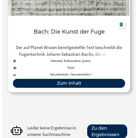
Bach: Die Kunst der Fuge
Der auf Planet Wissen bereitgestellte Text beschreibt die
Fugentechnik Johann Sebastian Bachs, der diese bei
Dietrich Buxtehude erlernte und perfektionierte. Das
Webseite, Textbausteine, Quelle
Kompositionsprinzip der Fuge, bei der ein eigenständiges
Musik
Thema durch ein drei- oder vierstimmiges Vokal- oder
Sekundarstufe I, Sekundarstufe II
Instrumentalstück wandert, prägen viele der Kantaten und
Zum Inhalt
Orgelwerke Bachs.
Leider keine Ergebnisse in
Zu den
unserer Suchmaschine
Ergebnissen