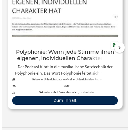
Polyphonie: Wenn jede Stimme ihren
eigenen, individuellen Charakter hat
Der Podcast führt in die musikalische Satztechnik der
Polyphonie ein. Das Wort Polyphonie leitet sich her vom
griechischen „polys“ (viel) und „phōnē“ (Ton, Laut oder
Webseite, Unterrichtsbaustein/-reihe, Unterrichtsidee, Audio
Stimme). Als musikalischer Fachbegriff erscheint es
Musik
erstmals um 1300.
Sekundarstufe I, Sekundarstufe II, Hochschule
Zum Inhalt