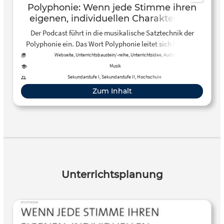
Polyphonie: Wenn jede Stimme ihren
eigenen, individuellen Charakter hat
Der Podcast führt in die musikalische Satztechnik der
Polyphonie ein. Das Wort Polyphonie leitet sich her vom
griechischen „polys“ (viel) und „phōnē“ (Ton, Laut oder
Webseite, Unterrichtsbaustein/-reihe, Unterrichtsidee, Audio
Stimme). Als musikalischer Fachbegriff erscheint es
Musik
erstmals um 1300.
Sekundarstufe I, Sekundarstufe II, Hochschule
Zum Inhalt
Unterrichtsplanung