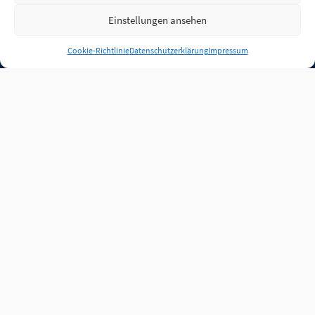
Einstellungen ansehen
Anmelden
Cookie-Richtlinie
Datenschutzerklärung
Impressum
Jobs
Partner
FAQ
Quellen
Qualitätssicherung
WLO Beirat
Kontakt
Impressum
Datenschutz
Plug-in
Cookie-Richtlinie (EU)
Unsere Inhalte stehen
unter der Lizenz
CC BY
4.0
.
Für Inhalte von Partnern
achten Sie bitte auf die
Lizenzbedingungen der
verlinkten Webseiten.