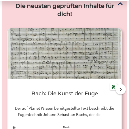
Die neusten geprüften Inhalte für
dich!
Bach: Die Kunst der Fuge
Der auf Planet Wissen bereitgestellte Text beschreibt die
Fugentechnik Johann Sebastian Bachs, der diese bei
Dietrich Buxtehude erlernte und perfektionierte. Das
Kompositionsprinzip der Fuge, bei der ein eigenständiges
Musik