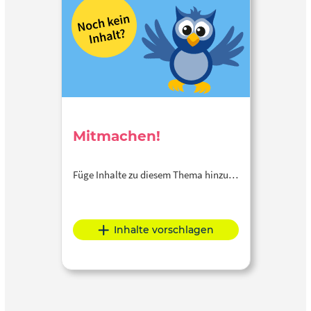
Kritik, Anregungen zum Podcast? Dann schreibt uns gerne
eine E-Mail an: kosmosmusik@br-klassik.de Oder schickt
uns eine WhatsApp-Sprachnachricht und erzählt uns, was
ihr unternehmt, wenn es kurz vor dem Konzert im Hals
kratzt. Die Nummer lautet 0171/54 44 46 4
Mitmachen!
Füge Inhalte zu diesem Thema hinzu…
Inhalte vorschlagen