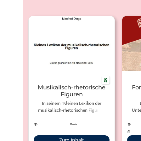
Musikalisch-rhetorische
Fo
Figuren
In seinem "Kleinen Lexikon der
musikalisch-rhetorischen Figuren"
Unter
stellt Manfred Dings, Professor für
Kaise
Musiktheorie an der Hochschule für
Edu
Musik
Musik Saar, die besonders in der Musik
der Renaissance und des Barock
Zum Inhalt