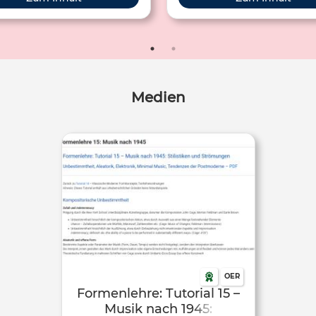
Sekundarstufe I an
Kompositionen veranschaulich
llgemeinbildenden Schulen
zuvor erläuterten
piert. Es enthält auch Material
Kompositionsmerkmale. Das Tu
zum Thema "Reihung".
ist sowohl für den Einsatz
Musikunterricht der Sekundars
als auch für das Eigenstudi
Medien
Schule und Hochschule geei
OER
Formenlehre: Tutorial 15 –
Musik nach 1945: