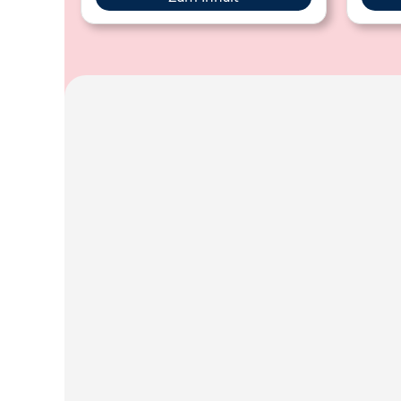
verwendeten Figuren vor und
veranschaulicht diese durch
a
Notenbeispiele.
konzi