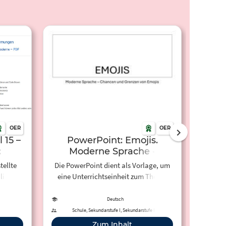
OER
OER
 15 –
PowerPoint: Emojis.
Rap-
:
Moderne Sprache -
Chancen und Grenzen von
tellte
Die PowerPoint dient als Vorlage, um
Bei
Emojis
iligen
eine Unterrichtseinheit zum Thema
acade
Emojis zu halten.
zum 
und
Lup
Deutsch
 1945
Unterri
Schule, Sekundarstufe I, Sekundarstufe II,
Förderschule
ewählter
Präsent
Zum Inhalt