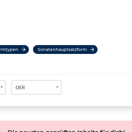
ormtypen
Sonatenhauptsatzform