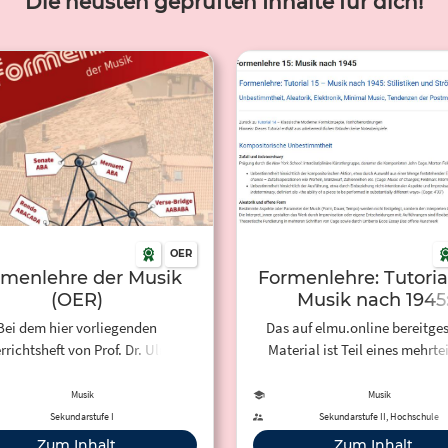
Die neusten geprüften Inhalte für dich!
OER
rmenlehre der Musik
Formenlehre: Tutorial
(OER)
Musik nach 1945
Stilistiken und
Bei dem hier vorliegenden
Das auf elmu.online bereitges
Strömungen
richtsheft von Prof. Dr. Ulrich
Material ist Teil eines mehrte
r handelt es sich um eine Open
Tutorials zur Formenlehre. In Tutorial
cational Resource (OER) zum
15 werden die Stilistiken 
Musik
Musik
Thema "Formenlehre". Das
Strömungen der Musik nach
Sekundarstufe I
Sekundarstufe II, Hochschule
Unterrichtsheft ist für die
vorgestellt. Hörbeispiele ausg
Zum Inhalt
Zum Inhalt