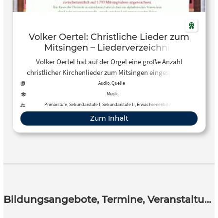
Volker Oertel: Christliche Lieder zum
Mitsingen – Liederverzeichnis
Volker Oertel hat auf der Orgel eine große Anzahl
christlicher Kirchenlieder zum Mitsingen eingespielt. In
dem hier vorliegenden Liederverzeichnis findet ihr alle
Audio, Quelle
eingespielten und auf YouTube veröffentlichten Lieder.
Musik
Primarstufe, Sekundarstufe I, Sekundarstufe II, Erwachsenenbildung
Zum Inhalt
Bildungsangebote, Termine, Veranstaltungen