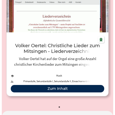
Volker Oertel: Christliche Lieder zum
Mitsingen - Liederverzeichnis
Volker Oertel hat auf der Orgel eine große Anzahl
christlicher Kirchenlieder zum Mitsingen eingespielt. In
dem hier vorliegenden Liederverzeichnis findet ihr alle
eingespielten und auf YouTube veröffentlichten Lieder.
Musik
Primarstufe, Sekundarstufe I, Sekundarstufe II, Erwachsenenbildung
Zum Inhalt