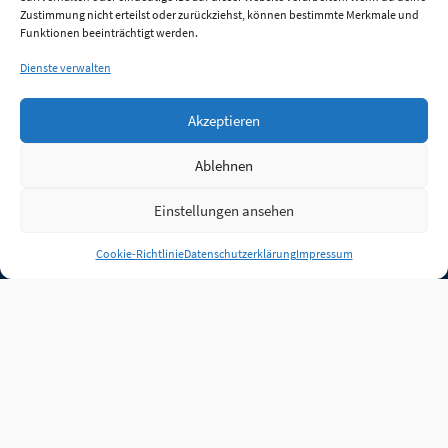
Zustimmung nicht erteilst oder zurückziehst, können bestimmte Merkmale und
Funktionen beeinträchtigt werden.
Dienste verwalten
Akzeptieren
Ablehnen
Einstellungen ansehen
Anmelden
Cookie-Richtlinie
Datenschutzerklärung
Impressum
Jobs
Partner
FAQ
Quellen
Qualitätssicherung
WLO Beirat
Kontakt
Impressum
Datenschutz
Plug-in
Cookie-Richtlinie (EU)