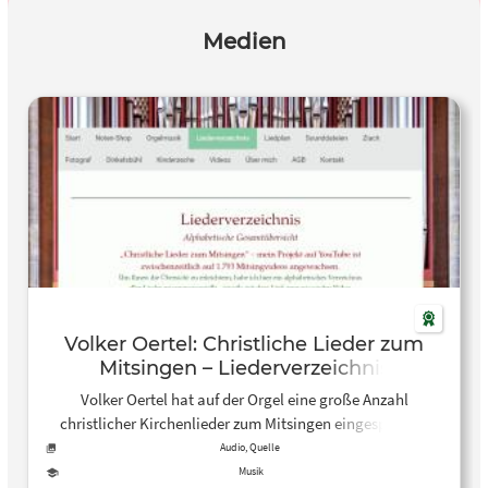
Medien
Volker Oertel: Christliche Lieder zum
Mitsingen – Liederverzeichnis
Volker Oertel hat auf der Orgel eine große Anzahl
christlicher Kirchenlieder zum Mitsingen eingespielt. In
dem hier vorliegenden Liederverzeichnis findet ihr alle
Audio, Quelle
eingespielten und auf YouTube veröffentlichten Lieder.
Musik