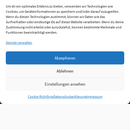
Um dir ein optimales Erlebnis zu bieten, verwenden wir Technologien wie
Cookies, um Geräteinformationen zu speichern und/oder darauf zuzugreifen.
Wenn du diesen Technologien zustimmst, können wir Daten wie das
Surfverhalten oder eindeutige IDs auf dieser Website verarbeiten. Wenn du deine
Zustimmung nicht erteilst oder zurückziehst, können bestimmte Merkmale und
Funktionen beeinträchtigt werden.
Dienste verwalten
Akzeptieren
Ablehnen
Einstellungen ansehen
Anmelden
Cookie-Richtlinie
Datenschutzerklärung
Impressum
Jobs
Partner
FAQ
Quellen
Qualitätssicherung
WLO Beirat
Kontakt
Impressum
Datenschutz
Plug-in