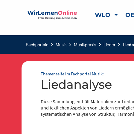
WLO
OE
Fachportale
chevron_right
Musik
chevron_right
Musikpraxis
chevron_right
Lieder
chevron_right
Lieda
Themenseite im Fachportal Musik:
Liedanalyse
Diese Sammlung enthält Materialien zur Lieda
und textlichen Aspekten von Liedern ermöglic
systematischen Analyse von Struktur, Harmoni