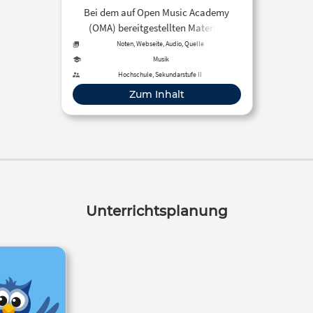
Bei dem auf Open Music Academy
(OMA) bereitgestellten Material
handelt es sich um Übungen zur
Noten, Webseite, Audio, Quelle
Liedanalyse. Hierzu werden drei
Musik
Kunstlieder inklusive Audio-Aufnahme
Hochschule, Sekundarstufe II
und Aufgabenstellung bereit gestellt.
Zum Inhalt
Unterrichtsplanung