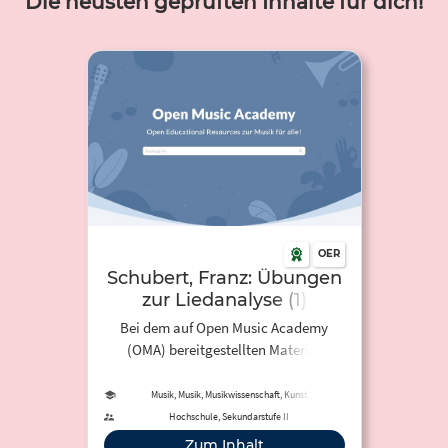
Die neusten geprüften Inhalte für dich!
OER
Schubert, Franz: Übungen
zur Liedanalyse (1)
Bei dem auf Open Music Academy
(OMA) bereitgestellten Material
handelt es sich um Übungen zur
Liedanalyse. Hierzu werden drei
Musik, Musik, Musikwissenschaft, Kunst,
Kunstwissenschaft
Kunstlieder inklusive Audio-Aufnahme
Hochschule, Sekundarstufe II
und Aufgabenstellung bereit gestellt.
Zum Inhalt