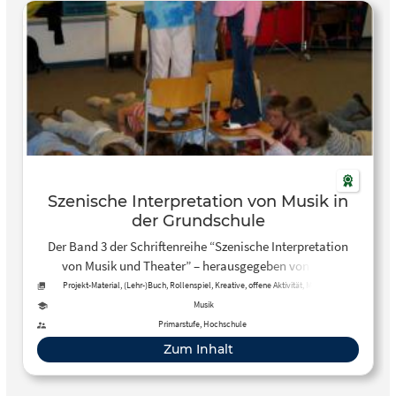
Szenische Interpretation von Musik in
der Grundschule
Der Band 3 der Schriftenreihe “Szenische Interpretation
von Musik und Theater” – herausgegeben von Lars
Oberhaus und Wolfgang Martin Stroh – bündelt Aufsätze
Projekt-Material, (Lehr-)Buch, Rollenspiel, Kreative, offene Aktivität, Methoden
zum Thema “Szenische Interpretation von Musik in der
Musik
Grundschule”. Die Beiträge reichen von Spielkonzepten
Primarstufe, Hochschule
oder Anregungen szenischer Interpretation von Liedern bis
Zum Inhalt
hin zu szenischer Interpretation von Musiktheater. Die
Publikation richtet sich an Studierende,