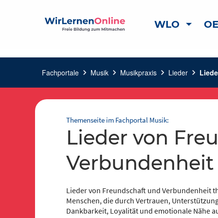
WLO
OE
Fachportale
chevron_right
Musik
chevron_right
Musikpraxis
chevron_right
Lieder
chevron_right
Liede
Themenseite im Fachportal Musik:
Lieder von Freundschaft und
Verbundenheit
Lieder von Freundschaft und Verbundenheit t
Menschen, die durch Vertrauen, Unterstützung
Dankbarkeit, Loyalität und emotionale Nähe a