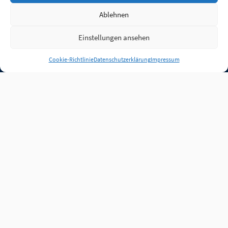
Ablehnen
Einstellungen ansehen
Anmelden
Cookie-Richtlinie
Datenschutzerklärung
Impressum
Jobs
Partner
FAQ
Quellen
Qualitätssicherung
WLO Beirat
Kontakt
Impressum
Datenschutz
Plug-in
Cookie-Richtlinie (EU)
Unsere Inhalte stehen
unter der Lizenz
CC BY
4.0
.
Für Inhalte von Partnern
achten Sie bitte auf die
Lizenzbedingungen der
verlinkten Webseiten.