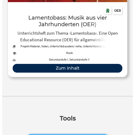
OER
Lamentobass: Musik aus vier
Jahrhunderten (OER)
Unterrichtsheft zum Thema ›Lamentobass‹. Eine Open
Educational Resource (OER) für allgemeinbildende
Schulen.
Projekt-Material, Noten, Unterrichtsbaustein/-reihe, Unterrichtsidee, (Lehr-)Buch,
Audio, Arbeitsblatt
Musik
Sekundarstufe I, Sekundarstufe II
Zum Inhalt
Tools