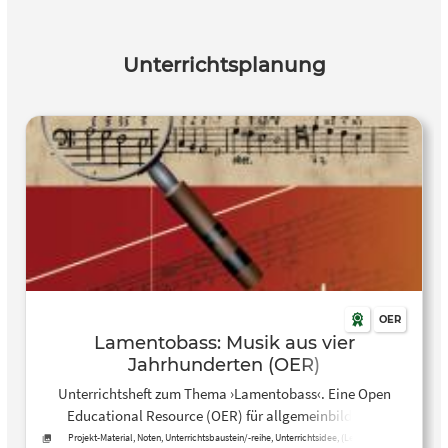
Unterrichtsplanung
OER
Lamentobass: Musik aus vier
Jahrhunderten (OER)
Unterrichtsheft zum Thema ›Lamentobass‹. Eine Open
Educational Resource (OER) für allgemeinbildende
Schulen.
Projekt-Material, Noten, Unterrichtsbaustein/-reihe, Unterrichtsidee, (Lehr-)Buch,