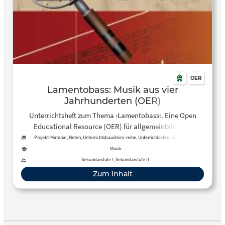
OER
Lamentobass: Musik aus vier
Jahrhunderten (OER)
Unterrichtsheft zum Thema ›Lamentobass‹. Eine Open
Educational Resource (OER) für allgemeinbildende
Schulen.
Projekt-Material, Noten, Unterrichtsbaustein/-reihe, Unterrichtsidee, (Lehr-)Buch,
Audio, Arbeitsblatt
Musik
Sekundarstufe I, Sekundarstufe II
Zum Inhalt