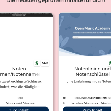
Die neusten geprüften Inhalte für dich!
OER
Noten
Notenlinien und
ernen/Notennamen
Notenschlüssel
(Einführung)
r zweitwichtigste Schlüssel
Eine Einführung in das Noten
indest, was die Häufigkeit des
rkommens betrifft) ist der F-
chlüssel der für das untere
Musik
Musik, Musik, Musikwissenschaft, Kun
Kunstwissenschaft
ystem des Klaviers, für nahezu
Sekundarstufe I, Primarstufe
Hochschule, Sekundarstufe I, Sekundarst
Bass-Instrumente und natürlich
Zum Inhalt
Zum Inhalt