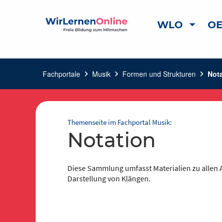
WLO
OE
Fachportale
chevron_right
Musik
chevron_right
Formen und Strukturen
chevron_right
Not
Themenseite im Fachportal Musik:
Notation
Diese Sammlung umfasst Materialien zu allen A
Darstellung von Klängen.