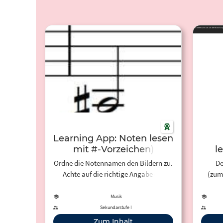
Learning App: Noten lesen
mit #-Vorzeichen)
l
Ordne die Notennamen den Bildern zu.
De
Achte auf die richtige Angabe der
(zum
Oktavlage (z.B. ais'').
Vo
S
Musik
Notens
Sekundarstufe I
alle 
Zum Inhalt