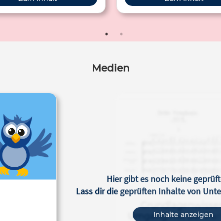
 für die Bass-Sänger (im Chor)
rwendet wird. Er ist aus dem
staben "F" entstanden und die
en F-Striche umklammern die
Linie F.
Medien
Hier gibt es noch keine geprüft
Lass dir die geprüften Inhalte von Un
Grundlagenwisse
Inhalte anzeigen
Umgang mit der Part