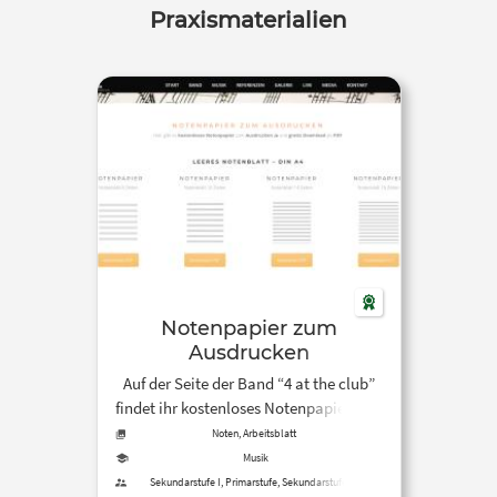
Praxismaterialien
sitionen) sowie abschließend
die kritische Reflexion des
stbegriffs der Neuen Musik.
Notenpapier zum
Ausdrucken
Auf der Seite der Band “4 at the club”
findet ihr kostenloses Notenpapier zum
Ausdrucken und Downloaden.
Noten, Arbeitsblatt
Musik
Sekundarstufe I, Primarstufe, Sekundarstufe II,