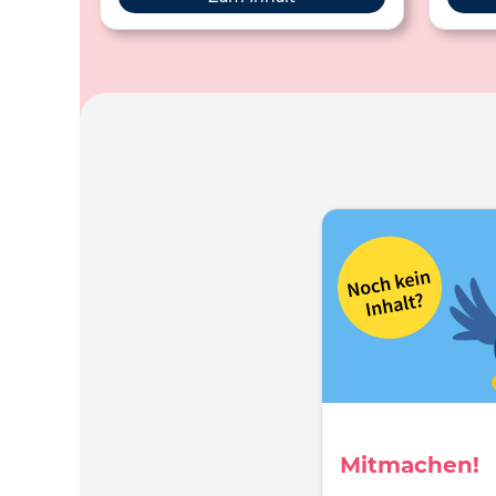
auch
ve
Buch
beid
Mitmachen!