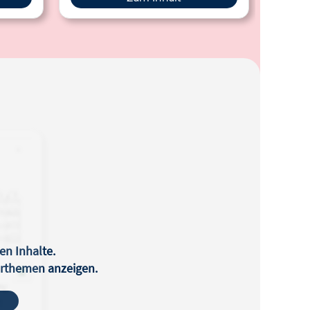
en Inhalte.
terthemen anzeigen.
n:
itur