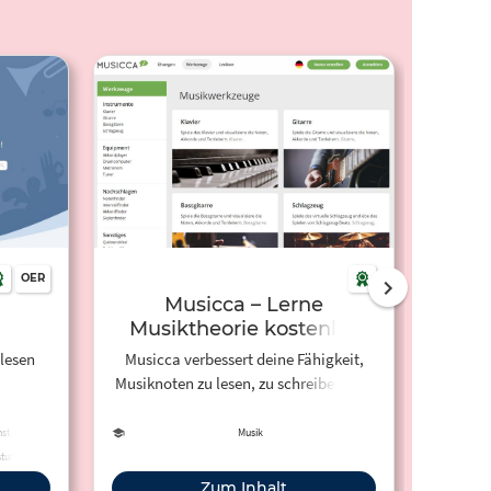
OER
Musicca – Lerne
St
Musiktheorie kostenlos
lesen
Musicca verbessert deine Fähigkeit,
D
Musiknoten zu lesen, zu schreiben und
b
zu spielen durch effektive
Sch
Musiktheorie-Übungen und interaktive
Mögl
st,
Musik
Werkzeuge. Kostenlos, für immer.
Bereic
ufe II
Weise z
Zum Inhalt