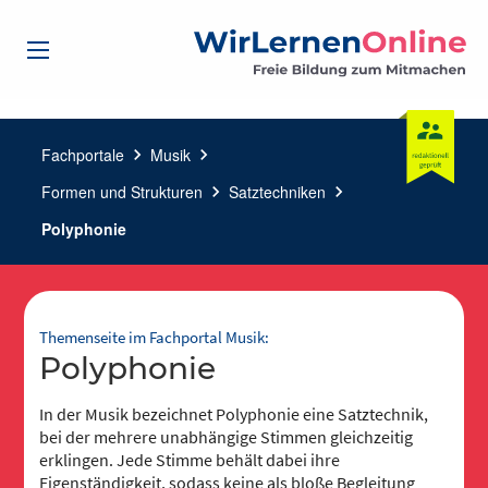
Fachportale
chevron_right
Musik
chevron_right
Formen und Strukturen
chevron_right
Satztechniken
chevron_right
Polyphonie
Themenseite im Fachportal Musik:
Polyphonie
In der Musik bezeichnet Polyphonie eine Satztechnik,
bei der mehrere unabhängige Stimmen gleichzeitig
erklingen. Jede Stimme behält dabei ihre
Eigenständigkeit, sodass keine als bloße Begleitung