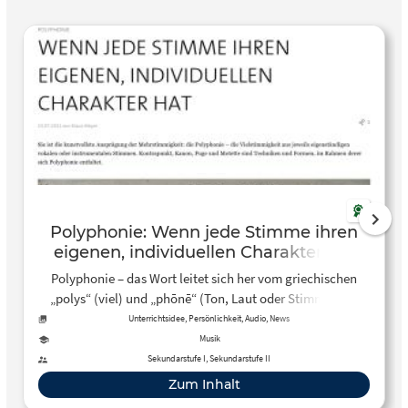
Polyphonie: Wenn jede Stimme ihren
eigenen, individuellen Charakter hat
Polyphonie – das Wort leitet sich her vom griechischen
„polys“ (viel) und „phōnē“ (Ton, Laut oder Stimme). Als
musikalischer Fachbegriff erscheint es erstmals um 1300.
Unterrichtsidee, Persönlichkeit, Audio, News
Musik
Sekundarstufe I, Sekundarstufe II
Zum Inhalt