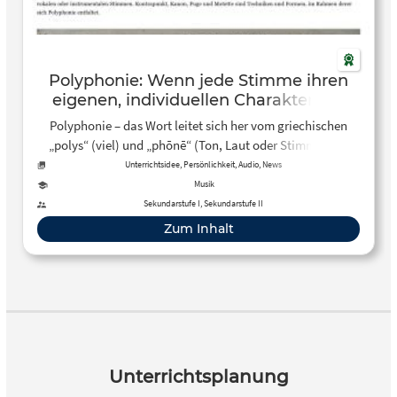
Polyphonie: Wenn jede Stimme ihren
eigenen, individuellen Charakter hat
Polyphonie – das Wort leitet sich her vom griechischen
„polys“ (viel) und „phōnē“ (Ton, Laut oder Stimme). Als
musikalischer Fachbegriff erscheint es erstmals um 1300.
Unterrichtsidee, Persönlichkeit, Audio, News
Musik
Sekundarstufe I, Sekundarstufe II
Zum Inhalt
Unterrichtsplanung