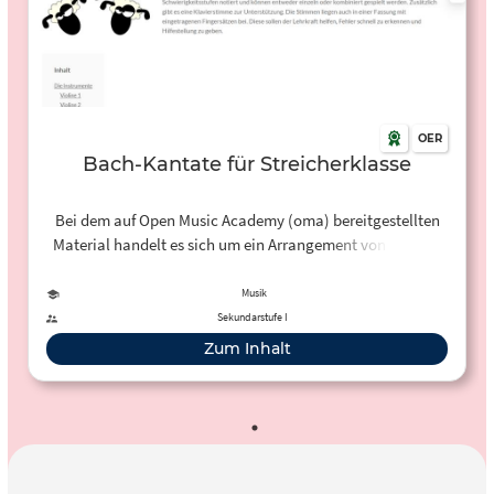
OER
Bach-Kantate für Streicherklasse
Bei dem auf Open Music Academy (oma) bereitgestellten
Material handelt es sich um ein Arrangement von Johann
Sebastian Bachs "Schafe können sicher weiden" aus der
Kantate "Was mir behagt, ist nur die muntre Jagd" - BWV
Musik
208, speziell angepasst an das Niveau einer
Sekundarstufe I
fortgeschrittenen Streicherklasse. Die beiden
Zum Inhalt
Geigenstimmen wurden optional in zwei verschiedenen
Schwierigkeitsstufen notiert und können entweder einzeln
oder kombiniert gespielt werden. Zusätzlich gibt es eine
Klavierstimme zur Unterstützung. Die Stimmen liegen
auch in einer Fassung mit eingetragenen Fingersätzen bei.