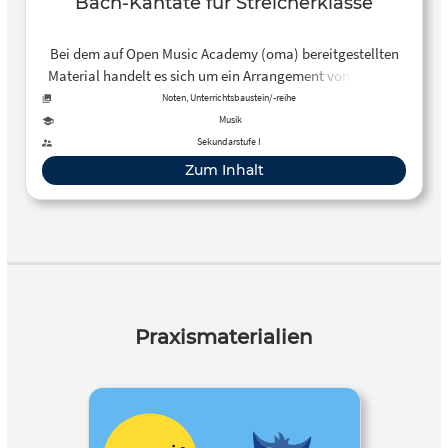
Bach-Kantate für Streicherklasse
Bei dem auf Open Music Academy (oma) bereitgestellten
Material handelt es sich um ein Arrangement von Johann
Sebastian Bachs “Schafe können sicher weiden” aus der
Noten, Unterrichtsbaustein/-reihe
Kantate “Was mir behagt, ist nur die muntre Jagd” – BWV
Musik
208, speziell angepasst an das Niveau einer
Sekundarstufe I
fortgeschrittenen Streicherklasse. Die beiden
Zum Inhalt
Geigenstimmen wurden optional in zwei verschiedenen
Schwierigkeitsstufen notiert und können entweder einzeln
oder kombiniert gespielt werden. Zusätzlich gibt es eine
Klavierstimme zur Unterstützung. Die Stimmen liegen
auch in einer Fassung mit eingetragenen Fingersätzen bei.
Praxismaterialien