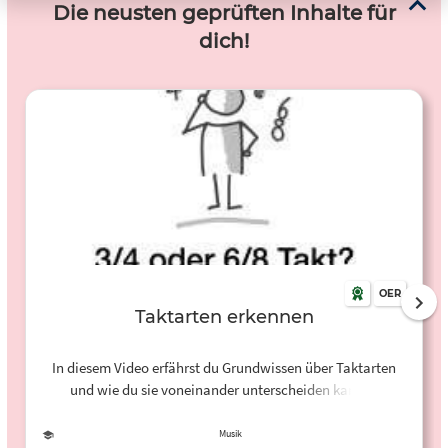
Die neusten geprüften Inhalte für
dich!
OER
Taktarten erkennen
In diesem Video erfährst du Grundwissen über Taktarten
und wie du sie voneinander unterscheiden kannst.
Insbesondere bekommst du Tipps zur Unterscheidung von
3/4 und 6/8 Takt.
Musik