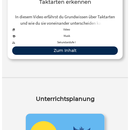
Taktarten erkennen
In diesem Video erfährst du Grundwissen über Taktarten
und wie du sie voneinander unterscheiden kannst.
Insbesondere bekommst du Tipps zur Unterscheidung von
Video
3/4 und 6/8 Takt.
Musik
Sekundarstufe I
Zum Inhalt
Unterrichtsplanung