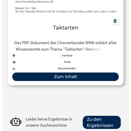
Taktarten
Das PDF-Dokument des Chorverbandes NRW erklärt alles
Wissenswerte zum Thema “Taktarten”. Veranschaulicht
werden die verschiedenen Taktarten sowie die relevanten
Handout
Begriffe wie Auftakt und Volltakt mit Notenbeispielen.
Musik
Sekundarstufe I
Zum Inhalt
Leider keine Ergebnisse in
Zu den
unserer Suchmaschine
Ergebnissen