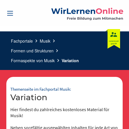
Fachportale
chevron_right
Musik
chevron_right
Formen und Strukturen
chevron_right
Formaspekte von Musik
chevron_right
Variation
Themenseite im Fachportal Musik:
Variation
Hier findest du zahlreiches kostenloses Material für
Musik!
Neben sorgfältig ausgewählten Inhalten für jede Art von