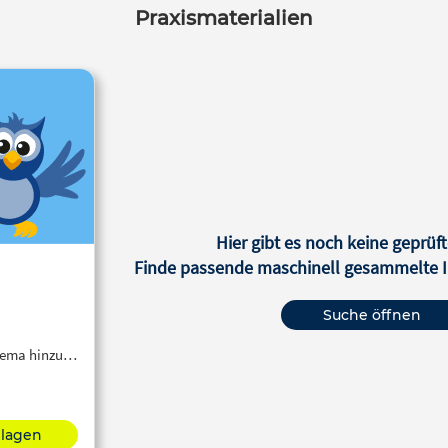
Praxismaterialien
großen Klaviervirtuosen und
Komponisten der Romantik.
Hier gibt es noch keine geprüft
Finde passende maschinell gesammelte In
Suche öffnen
Thema hinzu…
hlagen