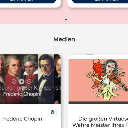
 - Städte, Länder oder
unglaubliche Kunststücke auf
andschaften, die ihre Musik
können. Sie sind Spezialiste
nflussten und uns einen ganz
Meister ihres Instruments
en Zugang zu ihrem Leben und
erk ermöglichen. Der hier
gende Filmbeitrag zeigt uns mit
Medien
déric Chopin einen der ersten
roßen Klaviervirtuosen und
omponisten der Romantik.
Frédéric Chopin
Die großen Virtuos
Wahre Meister ihres 