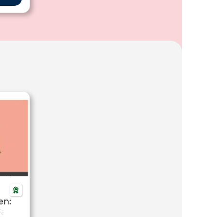
führen
n und
.
en:
Fachs