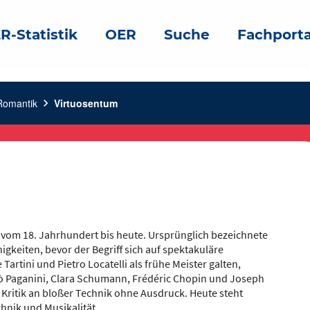
R-Statistik
OER
Suche
Fachporta
Romantik
chevron_right
Virtuosentum
vom 18. Jahrhundert bis heute. Ursprünglich bezeichnete
gkeiten, bevor der Begriff sich auf spektakuläre
artini und Pietro Locatelli als frühe Meister galten,
olò Paganini, Clara Schumann, Frédéric Chopin und Joseph
 Kritik an bloßer Technik ohne Ausdruck. Heute steht
chnik und Musikalität.