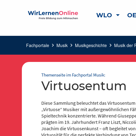
WLO
OE
Fachportale
chevron_right
Musik
chevron_right
Musikgeschichte
chevron_right
Musik der 
Themenseite im Fachportal Musik:
Virtuosentum
Diese Sammlung beleuchtet das Virtuosentum 
„Virtuose“ Musiker mit außergewöhnlichen Fähi
Spieltechnik konzentrierte. Während Giuseppe T
prägten im 19. Jahrhundert Franz Liszt, Nicc
Joachim die Virtuosenkunst – oft begleitet von
Virtuosität für die perfekte Verbindung von Te