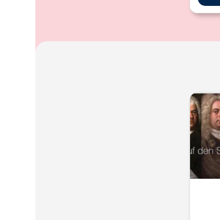
haben
L
beei
eigen
W
vorlie
Fré
g
K