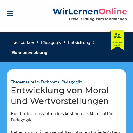
Fachportale
chevron_right
Pädagogik
chevron_right
Entwicklung
chevron_right
Moralentwicklung
Themenseite im Fachportal Pädagogik:
Entwicklung von Moral
und Wertvorstellungen
Hier findest du zahlreiches kostenloses Material für
Pädagogik!
Neben sorgfältig ausgewählten Inhalten für jede Art von