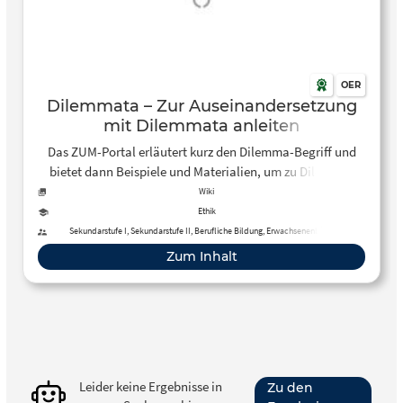
OER
Dilemmata – Zur Auseinandersetzung
mit Dilemmata anleiten
Das ZUM-Portal erläutert kurz den Dilemma-Begriff und
bietet dann Beispiele und Materialien, um zu Dilemma-
Situationen in Essay-Form Stellung zu beziehen.
Wiki
Ethik
Sekundarstufe I, Sekundarstufe II, Berufliche Bildung, Erwachsenenbildung
Zum Inhalt
Leider keine Ergebnisse in
Zu den