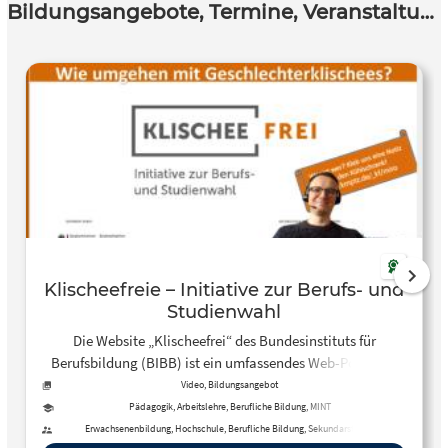
Bildungsangebote, Termine, Veranstaltungen
Klischeefreie – Initiative zur Berufs- und
Studienwahl
Die Website „Klischeefrei“ des Bundesinstituts für
Berufsbildung (BIBB) ist ein umfassendes Web-Portal für
alle, die sich für eine Berufs- und Studienwahl frei von
Video, Bildungsangebot
Geschlechterklischees einsetzen. Sie bietet eine Vielzahl an
Pädagogik, Arbeitslehre, Berufliche Bildung, MINT
Materialien, die Fachkräfte in Kitas, Grundschulen, der
Erwachsenenbildung, Hochschule, Berufliche Bildung, Sekundarstufe I,
Sekundarstufe II, Fortbildung