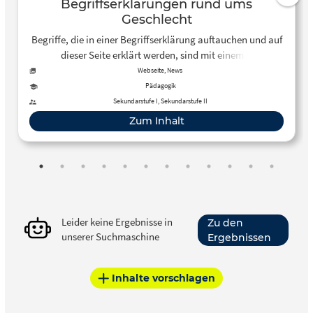
Begriffserklärungen rund ums
Geschlecht
Begriffe, die in einer Begriffserklärung auftauchen und auf
dieser Seite erklärt werden, sind mit einem →
gekennzeichnet und verlinkt. Wenn euch noch Begriffe
Webseite, News
fehlen, dann schreibt uns doch eine Email an
Pädagogik
info@meingeschlecht.de.
Sekundarstufe I, Sekundarstufe II
Zum Inhalt
Leider keine Ergebnisse in
Zu den
unserer Suchmaschine
Ergebnissen
Inhalte vorschlagen