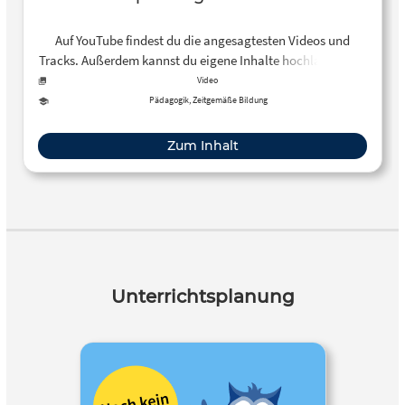
Auf YouTube findest du die angesagtesten Videos und
Tracks. Außerdem kannst du eigene Inhalte hochladen und
mit Freunden oder gleich der ganzen Welt teilen.
Video
Pädagogik, Zeitgemäße Bildung
Zum Inhalt
Unterrichtsplanung