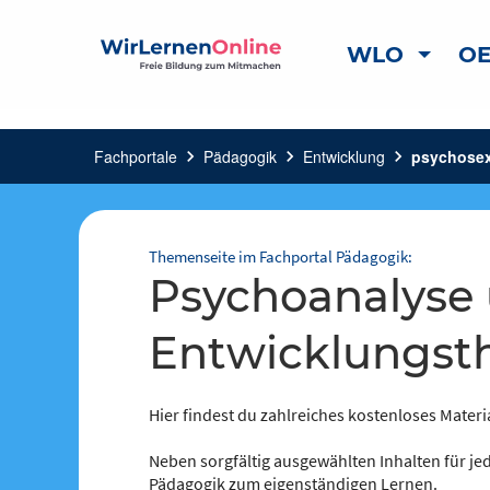
WLO
OE
Fachportale
chevron_right
Pädagogik
chevron_right
Entwicklung
chevron_right
psychosex
Themenseite im Fachportal Pädagogik:
Psychoanalyse und psychosexuelle
Entwicklungst
Hier findest du zahlreiches kostenloses Materi
Neben sorgfältig ausgewählten Inhalten für jed
Pädagogik zum eigenständigen Lernen.