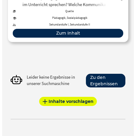
im Unterricht sprechen? Welche Kommunikation
gegenüber Kindern ist angemessen? Das aktuelle
Quelle
politische Geschehen beschäftigt uns auch im
Pädagogik, Sozialpädagogik
Pädagogikunterricht. Eine gute Orientierung kann die
Sekundarstufe I, Sekundarstufe II
Seite des Zentrum für Schulqualität und Lehrerbildung BW
Zum Inhalt
geben.
Leider keine Ergebnisse in
Zu den
unserer Suchmaschine
Ergebnissen
Inhalte vorschlagen