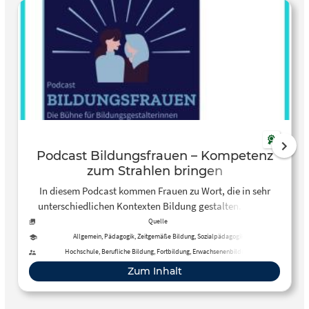
Podcast Bildungsfrauen – Kompetenz
zum Strahlen bringen
In diesem Podcast kommen Frauen zu Wort, die in sehr
unterschiedlichen Kontexten Bildung gestalten. Neben
Lehren und Begleiten werden auch die Gestaltung von
Quelle
Rahmenbedingungen und Strukturen sowie die eigene
Allgemein, Pädagogik, Zeitgemäße Bildung, Sozialpädagogik
Lernbiographie thematisiert.
Hochschule, Berufliche Bildung, Fortbildung, Erwachsenenbildung
Zum Inhalt