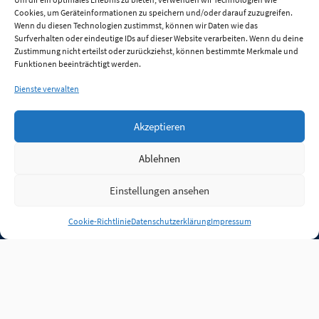
Cookies, um Geräteinformationen zu speichern und/oder darauf zuzugreifen.
Wenn du diesen Technologien zustimmst, können wir Daten wie das
Surfverhalten oder eindeutige IDs auf dieser Website verarbeiten. Wenn du deine
Zustimmung nicht erteilst oder zurückziehst, können bestimmte Merkmale und
Funktionen beeinträchtigt werden.
Dienste verwalten
Akzeptieren
Ablehnen
Einstellungen ansehen
Anmelden
Cookie-Richtlinie
Datenschutzerklärung
Impressum
Jobs
Partner
FAQ
Quellen
Qualitätssicherung
WLO Beirat
Kontakt
Impressum
Datenschutz
Plug-in