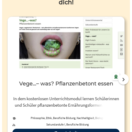
dich!
Vege...– was? Pflanzenbetont essen
In dem kostenlosen Unterrichtsmodul lernen Schülerinnen
und Schüler pflanzenbetonte Ernährungsformen aus den
Blickwinkeln der Gesundheit und der Umwelt einordnen.
Unterrichtsmodul für die Klassen 7 bis 10
Philosophie, Ethik, Berufliche Bildung, Nachhaltigkeit, Biologie
Sekundarstufe I, Berufliche Bildung