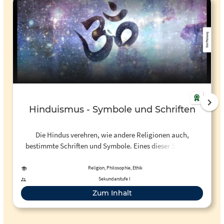
Hinduismus - Symbole und Schriften
Die Hindus verehren, wie andere Religionen auch,
bestimmte Schriften und Symbole. Eines dieser Symbole
kennt ihr vielleicht, denn es ähnelt dem Hakenkreuz der
Nationalsozialisten im Zweiten Weltkrieg.
Religion, Philosophie, Ethik
Sekundarstufe I
Zum Inhalt