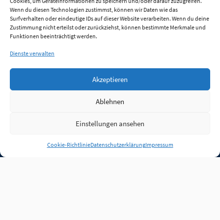
Cookies, um Geräteinformationen zu speichern und/oder darauf zuzugreifen.
Wenn du diesen Technologien zustimmst, können wir Daten wie das
Surfverhalten oder eindeutige IDs auf dieser Website verarbeiten. Wenn du deine
Zustimmung nicht erteilst oder zurückziehst, können bestimmte Merkmale und
Funktionen beeinträchtigt werden.
Dienste verwalten
Akzeptieren
Ablehnen
Einstellungen ansehen
Anmelden
Cookie-Richtlinie
Datenschutzerklärung
Impressum
Jobs
Partner
FAQ
Quellen
Qualitätssicherung
WLO Beirat
Kontakt
Impressum
Datenschutz
Plug-in
Cookie-Richtlinie (EU)