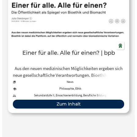
Einer für alle. Alle für einen? | bpb
Aus den neuen medizinischen Möglichkeiten ergeben sich
neue gesellschaftliche Verantwortungen. Bioethik ist dabei
die Plattform, auf der öffentlich und normativ über
News
biomedizinische Verfahren gesprochen wird – also unter
Philosophie, Ethik
Zwängen und Machtverhältnissen.
Sekundarstufe II, Erwachsenenbildung, Berufliche Bildung
Zum Inhalt