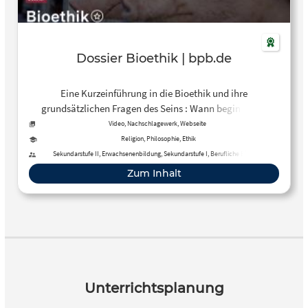
Dossier Bioethik | bpb.de
Eine Kurzeinführung in die Bioethik und ihre
grundsätzlichen Fragen des Seins : Wann beginnt das
Leben? Was genau ist die Würde des Menschen? Gibt es ein
Video, Nachschlagewerk, Webseite
Recht auf Selbstbestimmung am Lebensende? Und
Religion, Philosophie, Ethik
welchen moralischen Status haben Tiere?
Sekundarstufe II, Erwachsenenbildung, Sekundarstufe I, Berufliche Bildung
Zum Inhalt
Unterrichtsplanung