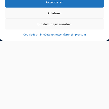
Akzeptieren
Ablehnen
Einstellungen ansehen
Anmelden
Cookie-Richtlinie
Datenschutzerklärung
Impressum
Jobs
Partner
FAQ
Quellen
Qualitätssicherung
WLO Beirat
Kontakt
Impressum
Datenschutz
Plug-in
Cookie-Richtlinie (EU)
Unsere Inhalte stehen
unter der Lizenz
CC BY
4.0
.
Für Inhalte von Partnern
achten Sie bitte auf die