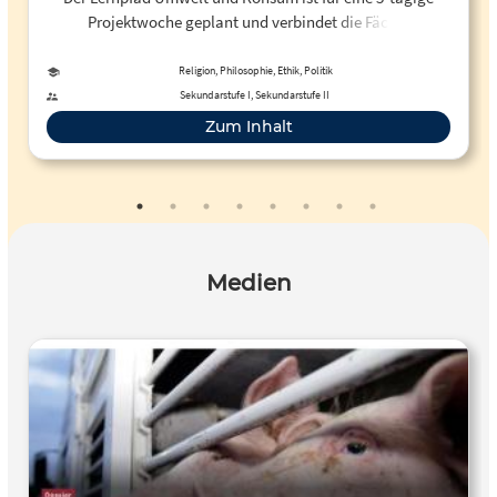
Projektwoche geplant und verbindet die Fächer
Gemeinschaftskunde, Geschichte, Geografie, Religion und
Ethik. Die Schülerinnen und Schüler der Oberstufe können
Religion, Philosophie, Ethik, Politik
eigenständig oder zeitweise in Gruppen
Sekundarstufe I, Sekundarstufe II
zusammenarbeiten.
Zum Inhalt
Medien