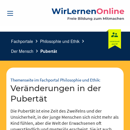
Fachportale
chevron_right
Philosophie und Ethik
chevron_right
Der Mensch
chevron_right
Pubertät
Themenseite im Fachportal Philosophie und Ethik:
Veränderungen in der
Pubertät
Die Pubertät ist eine Zeit des Zweifelns und der
Unsicherheit, in der junge Menschen sich nicht mehr als
Kind fühlen, aber die Welt der Erwachsenen oft
unverständlich und mysteriös erscheint. Sie ist auch