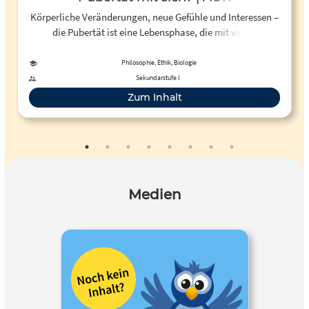
Körperliche Veränderungen, neue Gefühle und Interessen –
die Pubertät ist eine Lebensphase, die mit vielen
Veränderungen einhergeht. Was Jungen und Mädchen in
dieser spannenden, aber manchmal auch schwierigen Zeit
Philosophie, Ethik, Biologie
erwartet.
Sekundarstufe I
Zum Inhalt
Medien