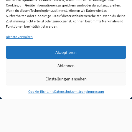
Cookies, um Geräteinformationen zu speichern und/oder darauf zuzugreifen.
Wenn du diesen Technologien zustimmst, können wir Daten wie das
Surfverhalten oder eindeutige IDs auf dieser Website verarbeiten. Wenn du deine
Zustimmung nicht erteilst oder zurückziehst, können bestimmte Merkmale und
Funktionen beeinträchtigt werden.
Dienste verwalten
Akzeptieren
Ablehnen
Einstellungen ansehen
Anmelden
Cookie-Richtlinie
Datenschutzerklärung
Impressum
Jobs
Partner
FAQ
Quellen
Qualitätssicherung
WLO Beirat
Kontakt
Impressum
Datenschutz
Plug-in