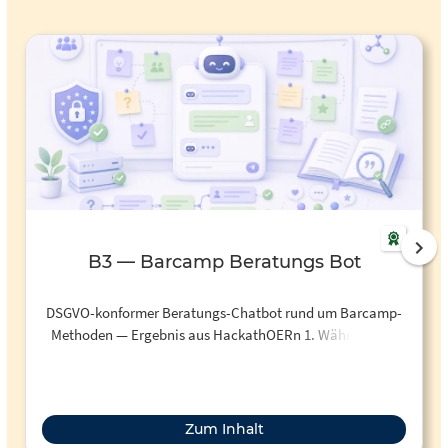
B3 — Barcamp Beratungs Bot
DSGVO-konformer Beratungs-Chatbot rund um Barcamp-
Methoden — Ergebnis aus HackathOERn 1. Während des
Hackathons wurden Begleitmaterialien konzipiert,
technische Umsetzung diskutiert (eigener Server, DSGVO-
Aspekte) und ein Prototyp entwickelt, der Quellenangaben
und Vertiefungs-Material liefert. Ausblick: Umzug in
Zum Inhalt
produktives Hosting, Follow-up-Fragen, Einbindung der