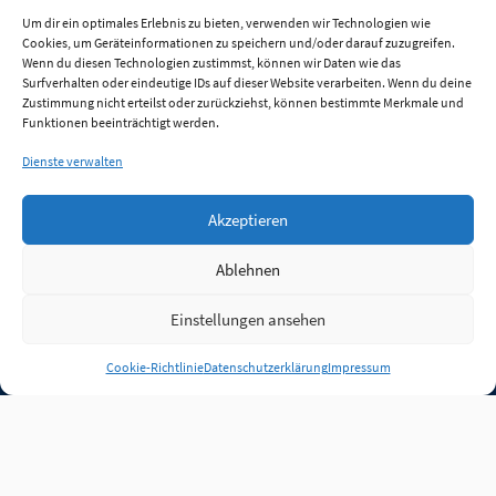
Um dir ein optimales Erlebnis zu bieten, verwenden wir Technologien wie
Cookies, um Geräteinformationen zu speichern und/oder darauf zuzugreifen.
Wenn du diesen Technologien zustimmst, können wir Daten wie das
Surfverhalten oder eindeutige IDs auf dieser Website verarbeiten. Wenn du deine
Zustimmung nicht erteilst oder zurückziehst, können bestimmte Merkmale und
Funktionen beeinträchtigt werden.
Dienste verwalten
Akzeptieren
Ablehnen
Einstellungen ansehen
Anmelden
Cookie-Richtlinie
Datenschutzerklärung
Impressum
Jobs
Partner
FAQ
Quellen
Qualitätssicherung
WLO Beirat
Kontakt
Impressum
Datenschutz
Plug-in