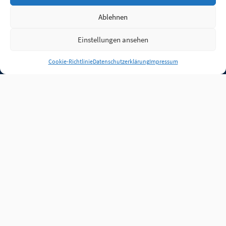
Ablehnen
Einstellungen ansehen
Anmelden
Cookie-Richtlinie
Datenschutzerklärung
Impressum
Jobs
Partner
FAQ
Quellen
Qualitätssicherung
WLO Beirat
Kontakt
Impressum
Datenschutz
Plug-in
Cookie-Richtlinie (EU)
Unsere Inhalte stehen
unter der Lizenz
CC BY
4.0
.
Für Inhalte von Partnern
achten Sie bitte auf die
Lizenzbedingungen der