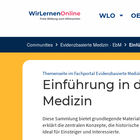
WLO
OE
Communities
chevron_right
Evidenzbasierte Medizin - EbM
chevron_right
Einf
Themenseite im Fachportal Evidenzbasierte Medizi
Einführung in die Evidenzbasierte
Medizin
Diese Sammlung bietet grundlegende Materialie
erklärt die zentralen Konzepte, die historisch
Ideal für Einsteiger und Interessierte.