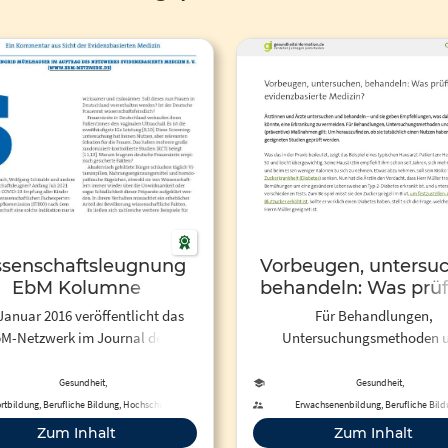
senschaftsleugnung
Vorbeugen, untersuc
EbM Kolumne
behandeln: Was prüf
evidenzbasierte Med
 Januar 2016 veröffentlicht das
Für Behandlungen,
Gesundheitsinformat
M-Netzwerk im Journal der
Untersuchungsmethoden 
ssenärztlichen Vereinigung
vorbeugende Maßnahmen gil
g unter der Rubrik "Netzwerk"
herauszufinden, ob sie tatsäc
Gesundheit,
Gesundheit,
umanmedizin/Gesundheitswissenschaften
Humanmedizin/Gesundheitswissensch
kel zu aktuellen EbM-Themen.
einen Nutzen haben, müssen s
rtbildung, Berufliche Bildung, Hochschule
Erwachsenenbildung, Berufliche Bild
Sekundarstufe II, Hochschule, Fortbil
e werden teilweise auch in der
geeigneten Studien geprüft w
Zum Inhalt
Zum Inhalt
schrift der Ärztekammer Berlin